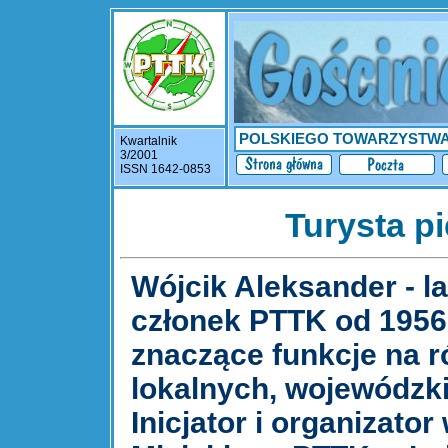
POLSKIEGO TOWARZYSTW
Kwartalnik
3/2001
ISSN 1642-0853
Turysta p
Wójcik Aleksander - la
członek PTTK od 1956 r
znaczące funkcje na 
lokalnych, wojewódzk
Inicjator i organizato