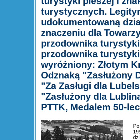
turystyki pieszej i zn
turystycznych. Legitym
udokumentowaną dzia
znaczeniu dla Towarz
przodownika turystyki
przodownika turystyki
wyróżniony: Złotym Kr
Odznaką "Zasłużony D
"Za Zasługi dla Lubel
"Zasłużony dla Lubli
PTTK, Medalem 50-leci
Po
19
dz