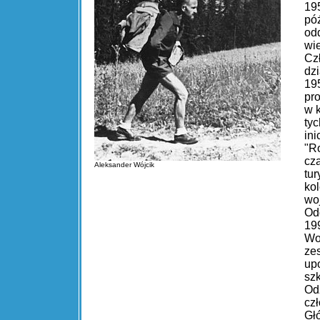
19
póź
od
wi
Cz
dzi
19
pr
w 
ty
in
"R
cz
Aleksander Wójcik
tur
kol
wo
Od
19
Wo
ze
up
sz
Od
cz
Gł