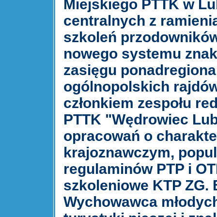
Miejskiego PTTK w Lub
centralnych z ramien
szkoleń przodowników
nowego systemu znak
zasięgu ponadregional
ogólnopolskich rajdów 
członkiem zespołu r
PTTK "Wędrowiec Lube
opracowań o charakte
krajoznawczym, popul
regulaminów PTP i O
szkoleniowe KTP ZG. 
Wychowawca młodych