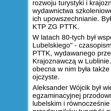
rozwoju turystyki i kraj
wydawnictwa szkoleniowe
ich upowszechnianie. By
KTP ZG PTTK.
W latach 80-tych był ws
Lubelskiego" - czasopi
PTTK, wydawanego prze
Krajoznawczą w Lublinie. 
obecna w nim była także 
ojczyste.
Aleksander Wójcik był wi
egzaminacyjnej przodow
lubelskim i równocześnie