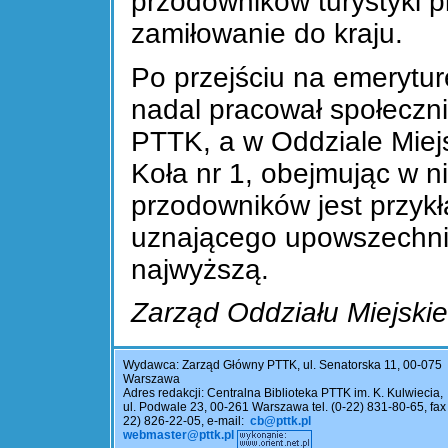
przodowników turystyki p
zamiłowanie do kraju.
Po przejściu na emerytu
nadal pracował społeczn
PTTK, a w Oddziale Miej
Koła nr 1, obejmując w n
przodowników jest przyk
uznającego upowszechnia
najwyższą.
Zarząd Oddziału Miejski
Wydawca: Zarząd Główny PTTK, ul. Senatorska 11, 00-075
Warszawa
Adres redakcji: Centralna Biblioteka PTTK im. K. Kulwiecia,
ul. Podwale 23, 00-261 Warszawa tel. (0-22) 831-80-65, fax 
22) 826-22-05, e-mail:
cb@pttk.pl
webmaster@pttk.pl