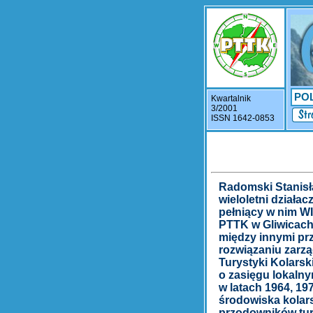
PO
Kwartalnik
3/2001
ISSN 1642-0853
Radomski Stanisła
wieloletni działa
pełniący w nim WI
PTTK w Gliwicach
między innymi prz
rozwiązaniu zarz
Turystyki Kolarsk
o zasięgu lokaln
w latach 1964, 19
środowiska kolar
przodowników tury