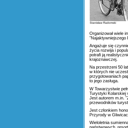
Stanisław Radomski
Organizował wiele i
"Najaktywniejszego P
Angażuje się czynnie
życia rozwija i popul
potrafi ją realistyc
krajoznawczej.
Na przestrzeni 50 la
w których nie uczest
przygotowaniach pap
to jego zasługa.
W Towarzystwie pełn
Turystyki Kolarskie
Jest autorem m.in. "
przewodników turyst
Jest członkiem hono
Przyrody w Gliwicac
Wieloletnia sumien
państwowych, resor