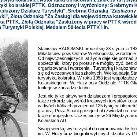
tyki kolarskiej PTTK. Odznaczony i wyróżniony: Srebrnym 
asłużony Działacz Turystyki", Srebrną Odznaką "Zasłużony 
tyki", Złotą Odznaką "Za Zasługi dla województwa katowickie
 PTTK, Złotą Odznaką "Zasłużony w pracy w PTTK wśród 
 Turystyki Polskiej, Medalem 50-lecia PTTK i in.
Stanisław RADOMSKI urodził się 23 stycznia 19
Mikstaciew pow. Ostrów Wielkopolski, w rodzinie 
Od najwcześniejszych lat życia daje się poznać 
społecznik, który po prostu nie mógłby żyć, bez d
organizowania i tworzenia . Turystyką i krajozna
się od wczesnych lat szkolnych. Wielką pasją Sta
turystyka kolarska. W roku 1958 jest współzałoż
Kolarskiego im. W. Huzy przy Oddziale PTTK Gliw
funkcje w zarządzie klubu.
Jest nie tylko aktywnym działaczem i propagatore
także rekordzistą wśród krajowych turystów-kol
w dwóch kółkach przejechał 125 tysięcy kilometró
granicą. Poza Albanią przejechał i zwiedził na ro
kraje europejskie. Uczestniczył w 26 Międzynar
Kolarskich AIT.
Swoją wiedzę wykorzystał do opracowania historii
im. W. Huzy oraz biografii wybitnych działaczy 