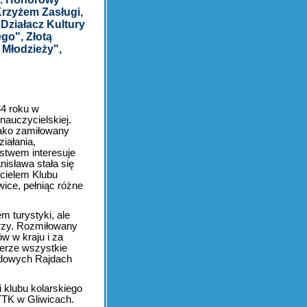
Krzyżem Zasługi,
Działacz Kultury
go", Złotą
Młodzieży",
34 roku w
nauczycielskiej.
jako zamiłowany
ziałania,
wstwem interesuje
nisława stała się
ycielem Klubu
ice, pełniąc różne
m turystyki, ale
arzy. Rozmiłowany
w w kraju i za
werze wszystkie
odowych Rajdach
 klubu kolarskiego
PTTK w Gliwicach.