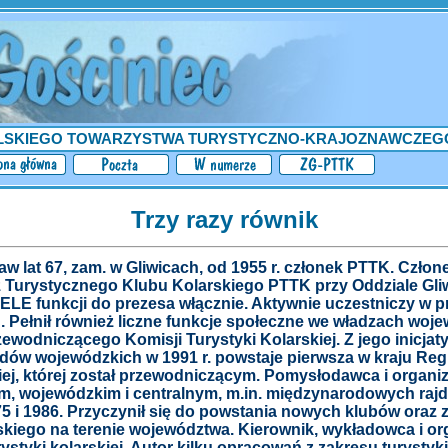
LSKIEGO TOWARZYSTWA TURYSTYCZNO-KRAJOZNAWCZEG
Trzy razy równik
w lat 67, zam. w Gliwicach, od 1955 r. członek PTTK. Członek
cz Turystycznego Klubu Kolarskiego PTTK przy Oddziale Gl
ELE funkcji do prezesa włącznie. Aktywnie uczestniczy w 
. Pełnił również liczne funkcje społeczne we władzach woj
ewodniczącego Komisji Turystyki Kolarskiej. Z jego inicjat
ądów wojewódzkich w 1991 r. powstaje pierwsza w kraju Re
iej, której został przewodniczącym. Pomysłodawca i organiz
ym, wojewódzkim i centralnym, m.in. międzynarodowych rajd
75 i 1986. Przyczynił się do powstania nowych klubów oraz 
skiego na terenie województwa. Kierownik, wykładowca i or
styki kolarskiej. Autor kilku opracowań z zakresu turysty