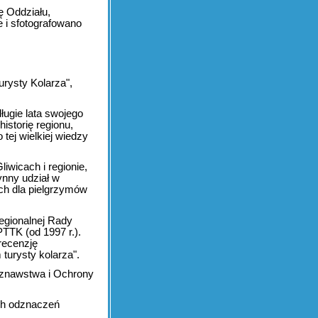
ę Oddziału,
 i sfotografowano
urysty Kolarza",
ługie lata swojego
historię regionu,
 tej wielkiej wiedzy
iwicach i regionie,
zynny udział w
ch dla pielgrzymów
egionalnej Rady
TTK (od 1997 r.).
recenzję
turysty kolarza".
oznawstwa i Ochrony
ch odznaczeń