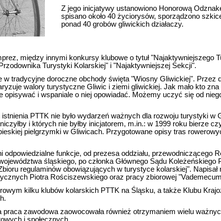
Z jego inicjatywy ustanowiono Honorową Odznak
spisano około 40 życiorysów, sporządzono szkice
ponad 40 grobów gliwickich działaczy.
mprez, między innymi konkursy klubowe o tytuł "Najaktywniejszego T
rzodownika Turystyki Kolarskiej" i "Najaktywniejszej Sekcji".
 w tradycyjne doroczne obchody święta "Wiosny Gliwickiej". Przez d
aryzuje walory turystyczne Gliwic i ziemi gliwickiej. Jak mało kto zna 
znie opisywać i wspaniale o niej opowiadać. Możemy uczyć się od niego
t istnienia PTTK nie było wydarzeń ważnych dla rozwoju turystyki w Gl
niczyłby i których nie byłby inicjatorem, m.in.: w 1999 roku bierze c
ieskiej pielgrzymki w Gliwicach. Przygotowane opisy tras rowerowy
i odpowiedzialne funkcje, od prezesa oddziału, przewodniczącego R
j województwa śląskiego, po członka Głównego Sądu Koleżeńskiego P
Zbioru regulaminów obowiązujących w turystyce kolarskiej". Napisał 
ycznych Piotra Rościszewskiego oraz pracy zbiorowej "Vademecum 
rowym kilku klubów kolarskich PTTK na Śląsku, a także Klubu Kraj
h.
na praca zawodowa zaowocowała również otrzymaniem wielu ważny
towych i społecznych.