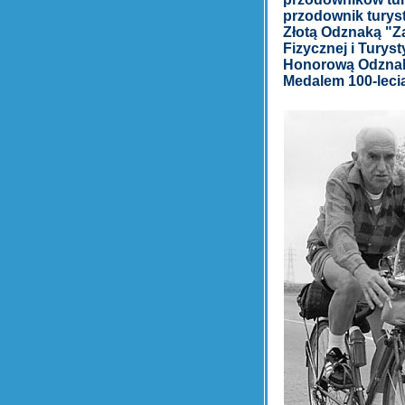
przodownik turys
Złotą Odznaką "Z
Fizycznej i Turys
Honorową Odznaką
Medalem 100-lecia