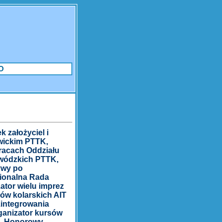
O
 założyciel i
iwickim PTTK,
pracach Oddziału
ewódzkich PTTK,
ywy po
gionalna Rada
ator wielu imprez
ów kolarskich AIT
zintegrowania
ganizator kursów
ki. Honorowy