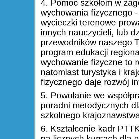
4. Pomoc szkołom w zago
wychowania fizycznego 
wycieczki terenowe pro
innych nauczycieli, lub d
przewodników naszego To
program edukacji regiona
wychowanie fizyczne to r
natomiast turystyka i kr
fizycznego daje rozwój in
5. Powołanie we współpr
poradni metodycznych dl
szkolnego krajoznawstwa i
6. Kształcenie kadr PT
na licznych kursach dla n