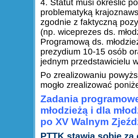
4. Statut musi określić p
problematyką krajoznawst
zgodnie z faktyczną poz
(np. wiceprezes ds. mło
Programową ds. młodzieży
prezydium 10-15 osób ora
jednym przedstawicielu 
Po zrealizowaniu powyżs
mogło zrealizować poniż
Zadania programowe
młodzieżą i dla młod
po XV Walnym Zjeźd
PTTK stawia sobie za 