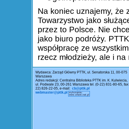
Na koniec uznajemy, że 
Towarzystwo jako służąc
przez to Polsce. Nie chc
jako biuro podróży. PTTK
współpracę ze wszystkim
rzecz młodzieży, ale i na
Wydawca: Zarząd Główny PTTK, ul. Senatorska 11, 00-075
Warszawa
Adres redakcji: Centralna Biblioteka PTTK im. K. Kulwiecia,
ul. Podwale 23, 00-261 Warszawa tel. (0-22) 831-80-65, fax 
22) 826-22-05, e-mail:
cb@pttk.pl
webmaster@pttk.pl