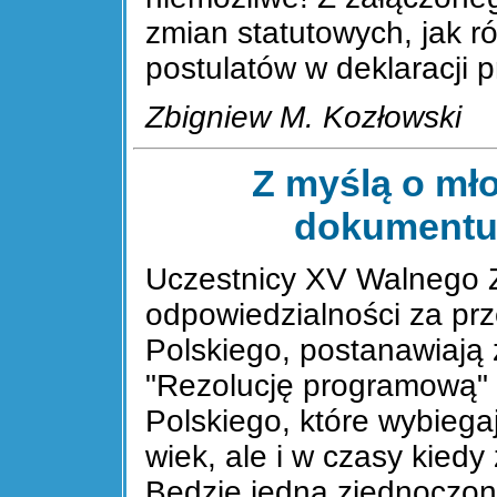
zmian statutowych, jak r
postulatów w deklaracji 
Zbigniew M. Kozłowski
Z myślą o mło
dokumentu
Uczestnicy XV Walnego 
odpowiedzialności za pr
Polskiego, postanawiają 
"Rezolucję programową"
Polskiego, które wybiega
wiek, ale i w czasy kied
Będzie jedna zjednoczon