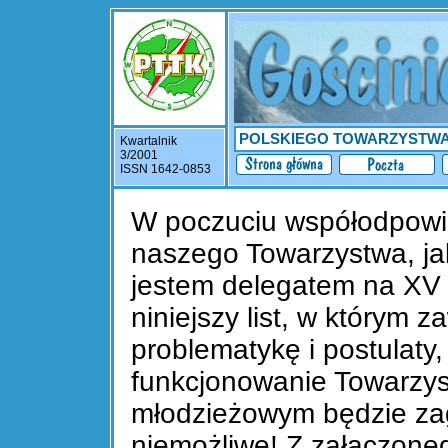
POLSKIEGO TOWARZYSTW
Kwartalnik
3/2001
ISSN 1642-0853
W poczuciu współodpowie
naszego Towarzystwa, jak
jestem delegatem na XV
niniejszy list, w którym 
problematykę i postulaty,
funkcjonowanie Towarzy
młodzieżowym będzie za
niemożliwe! Z załączone