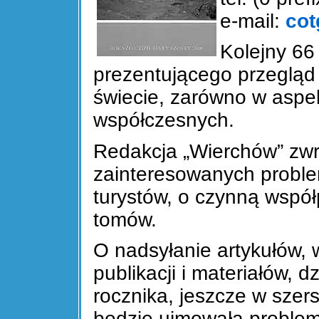
e-mail:
cot
Kolejny 66
prezentującego przegląd 
świecie, zarówno w aspek
współczesnych.
Redakcja „Wierchów” zwr
zainteresowanych proble
turystów, o czynną wspó
tomów.
O nadsyłanie artykułów,
publikacji i materiałów, d
rocznika, jeszcze w szer
będzie ujmowała problema