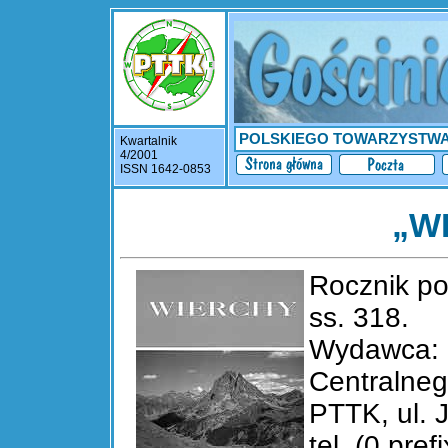
POLSKIEGO TOWARZYSTW
Kwartalnik
4/2001
ISSN 1642-0853
„W
Rocznik p
ss. 318.
Wydawca: 
Centralneg
PTTK, ul. 
tel. (0 pre