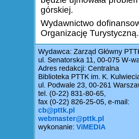
górskiej.
Wydawnictwo dofinansow
Organizację Turystyczną
Wydawca: Zarząd Główny PTT
ul. Senatorska 11, 00-075 W-w
Adres redakcji: Centralna
Biblioteka PTTK im. K. Kulwieci
ul. Podwale 23, 00-261 Warsz
tel. (0-22) 831-80-65,
fax (0-22) 826-25-05, e-mail:
cb@pttk.pl
webmaster@pttk.pl
wykonanie:
ViMEDIA