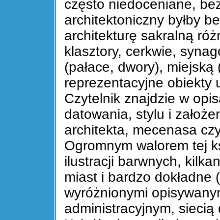
często niedoceniane, bez
architektoniczny byłby 
architekturę sakralną róż
klasztory, cerkwie, syna
(pałace, dwory), miejską
reprezentacyjne obiekty 
Czytelnik znajdzie w opi
datowania, stylu i założe
architekta, mecenasa czy,
Ogromnym walorem tej ks
ilustracji barwnych, kil
miast i bardzo dokładne 
wyróżnionymi opisywanym
administracyjnym, siecią