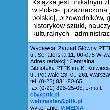
Książka jest unikalnym zb
w Polsce, przeznaczona j
polskiej, przewodników, 
historyków sztuki, nauczyc
kulturalnych i administra
Wydawca: Zarząd Główny PTT
ul. Senatorska 11, 00-075 W-w
Adres redakcji: Centralna
Biblioteka PTTK im. K. Kulwieci
ul. Podwale 23, 00-261 Warsz
tel. (0-22) 831-80-65,
fax (0-22) 826-25-05, e-mail:
cb@pttk.pl
webmaster@pttk.pl
wykonanie:
ViMEDIA