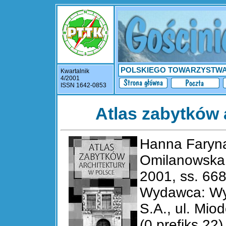
POLSKIEGO TOWARZYSTW
Kwartalnik
4/2001
ISSN 1642-0853
Atlas zabytków 
Hanna Faryna
Omilanowska,
2001, ss. 668,
Wydawca: W
S.A., ul. Mio
(0 prefiks 22