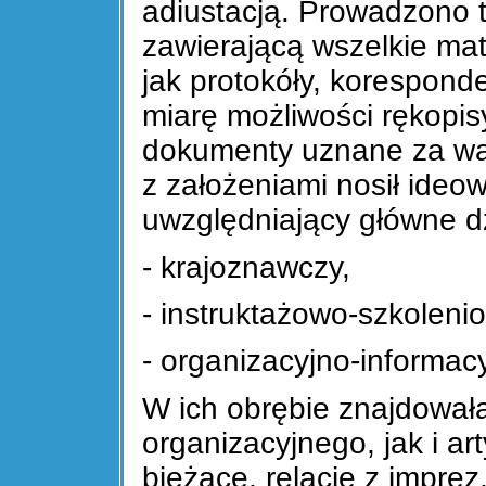
adiustacją. Prowadzono t
zawierającą wszelkie mat
jak protokóły, korespond
miarę możliwości rękopisy,
dokumenty uznane za wa
z założeniami nosił ideo
uwzględniający główne dz
- krajoznawczy,
- instruktażowo-szkoleni
- organizacyjno-informacy
W ich obrębie znajdował
organizacyjnego, jak i a
bieżące, relacje z imprez