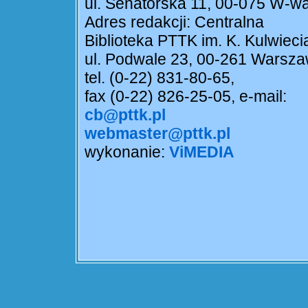
ul. Senatorska 11, 00-075 W-w
Adres redakcji: Centralna
Biblioteka PTTK im. K. Kulwieci
ul. Podwale 23, 00-261 Warsz
tel. (0-22) 831-80-65,
fax (0-22) 826-25-05, e-mail:
cb@pttk.pl
webmaster@pttk.pl
wykonanie:
ViMEDIA