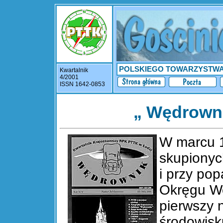
POLSKIEGO TOWARZYSTW
Kwartalnik
4/2001
ISSN 1642-0853
„ Wędrowni
W marcu 19
skupionyc
i przy pop
Okręgu Wo
pierwszy 
środowisk