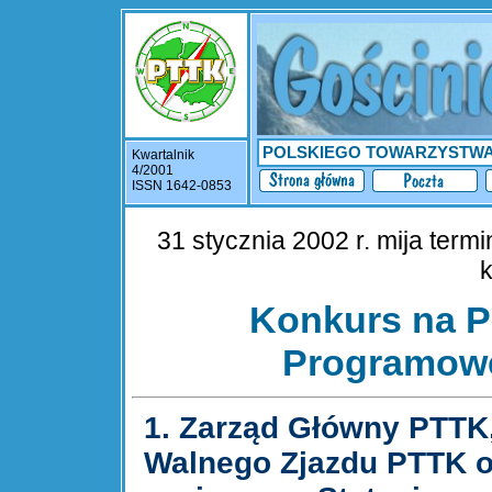
POLSKIEGO TOWARZYSTW
Kwartalnik
4/2001
ISSN 1642-0853
31 stycznia 2002 r. mija term
k
Konkurs na Pr
Programowe
1. Zarząd Główny PTTK,
Walnego Zjazdu PTTK o