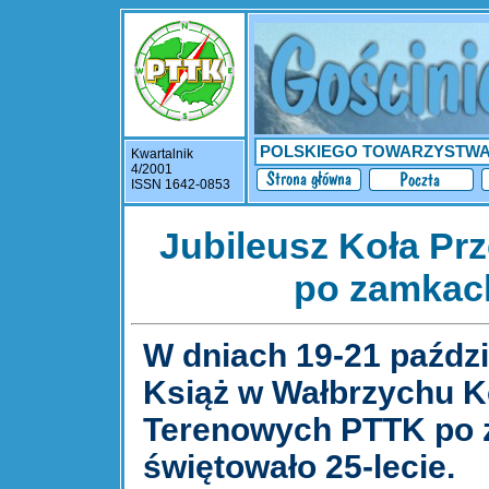
POLSKIEGO TOWARZYSTW
Kwartalnik
4/2001
ISSN 1642-0853
Jubileusz Koła P
po zamkach
W dniach 19-21 paździ
Książ w Wałbrzychu 
Terenowych PTTK po 
świętowało 25-lecie.