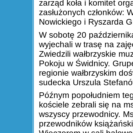
zarząd koła i komitet or
zasłużonych członków: W
Nowickiego i Ryszarda G
W sobotę 20 październik
wyjechali w trasę na zaję
Zwiedzili wałbrzyskie mu
Pokoju w Świdnicy. Gru
regionie wałbrzyskim do
sudecka Urszula Stefanó
Późnym popołudniem teg
kościele zebrali się na 
wszyscy przewodnicy. Msz
przewodników książański