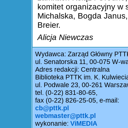
komitet organizacyjny w 
Michalska, Bogda Janus,
Breier.
Alicja Niewczas
Wydawca: Zarząd Główny PTT
ul. Senatorska 11, 00-075 W-w
Adres redakcji: Centralna
Biblioteka PTTK im. K. Kulwieci
ul. Podwale 23, 00-261 Warsz
tel. (0-22) 831-80-65,
fax (0-22) 826-25-05, e-mail:
cb@pttk.pl
webmaster@pttk.pl
wykonanie:
ViMEDIA