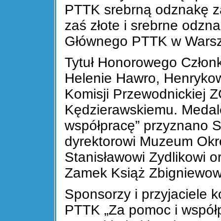
PTTK srebrną odznakę za 
zaś złote i srebrne odz
Głównego PTTK w Warsz
Tytuł Honorowego Członk
Helenie Hawro, Henrykow
Komisji Przewodnickiej
Kędzierawskiemu. Medal
współpracę” przyznano S
dyrektorowi Muzeum Ok
Stanisławowi Zydlikowi o
Zamek Książ Zbigniewow
Sponsorzy i przyjaciele 
PTTK „Za pomoc i współp