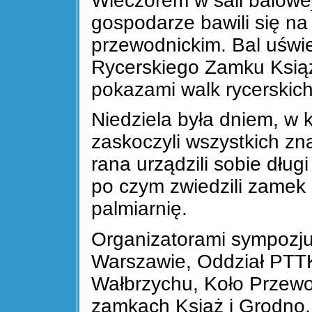
Wieczorem w sali balowe
gospodarze bawili się na
przewodnickim. Bal uświe
Rycerskiego Zamku Książ
pokazami walk rycerskich
Niedziela była dniem, w 
zaskoczyli wszystkich z
rana urządzili sobie dług
po czym zwiedzili zamek 
palmiarnię.
Organizatorami sympozj
Warszawie, Oddział PTTK
Wałbrzychu, Koło Przew
zamkach Książ i Grodno,