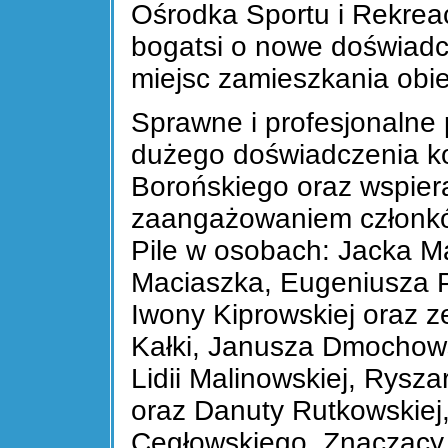
Ośrodka Sportu i Rekreac
bogatsi o nowe doświadc
miejsc zamieszkania obie
Sprawne i profesjonalne 
dużego doświadczenia k
Borońskiego oraz wspiera
zaangażowaniem członk
Pile w osobach: Jacka 
Maciaszka, Eugeniusza Pi
Iwony Kiprowskiej oraz z
Kałki, Janusza Dmochows
Lidii Malinowskiej, Rysz
oraz Danuty Rutkowskiej,
Cegłowskiego. Znaczący 