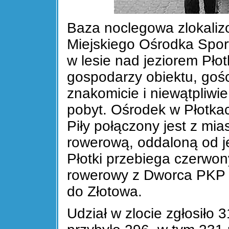
Baza noclegowa zlokaliz
Miejskiego Ośrodka Sport
w lesie nad jeziorem Płot
gospodarzy obiektu, gości
znakomicie i niewątpliwi
pobyt. Ośrodek w Płotka
Piły połączony jest z mi
rowerową, oddaloną od j
Płotki przebiega czerwo
rowerowy z Dworca PKP P
do Złotowa.
Udział w zlocie zgłosiło 