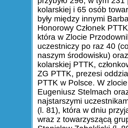
przybyło 296, w tym 231 
kolarskiej i 65 osób tow
były między innymi Barb
Honorowy Członek PTTK 
która w Zlocie Przodowni
uczestniczy po raz 40 (c
naszym środowisku) oraz
kolarskiej PTTK, członkow
ZG PTTK, prezesi oddziałó
PTTK w Polsce. W zlocie 
Eugeniusz Stelmach oraz
najstarszymi uczestnikam
(l. 81), która w dniu prz
wraz z towarzyszącą gru