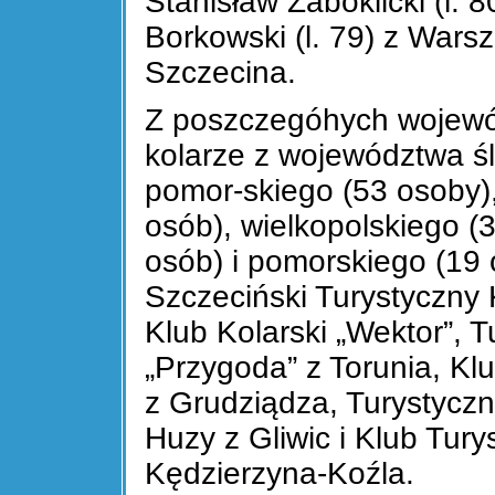
Stanisław Zaboklicki (l.
Borkowski (l. 79) z Wars
Szczecina.
Z poszczegóhych wojewódz
kolarze z województwa śl
pomor-skiego (53 osoby)
osób), wielkopolskiego (
osób) i pomorskiego (19 
Szczeciński Turystyczny 
Klub Kolarski „Wektor”, 
„Przygoda” z Torunia, Klu
z Grudziądza, Turystyczn
Huzy z Gliwic i Klub Turys
Kędzierzyna-Koźla.