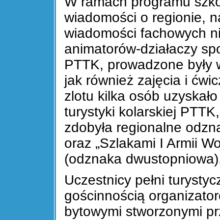
W ramach programu szkol
wiadomości o regionie, n
wiadomości fachowych ni
animatorów-działaczy społ
PTTK, prowadzone były w
jak również zajęcia i ćwi
zlotu kilka osób uzyskał
turystyki kolarskiej PTT
zdobyła regionalne odzna
oraz „Szlakami I Armii W
(odznaka dwustopniowa)
Uczestnicy pełni turysty
gościnnością organizato
bytowymi stworzonymi pr