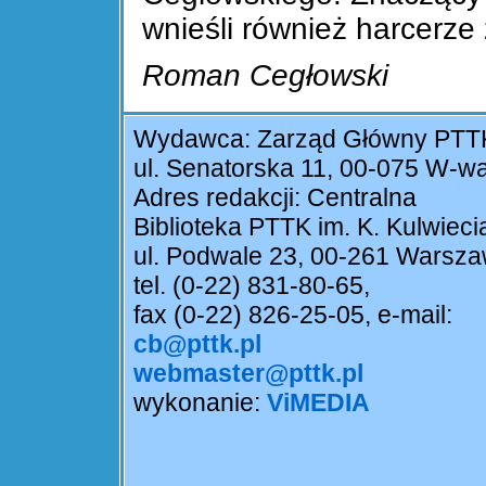
wnieśli również harcerze 
Roman Cegłowski
Wydawca: Zarząd Główny PTT
ul. Senatorska 11, 00-075 W-w
Adres redakcji: Centralna
Biblioteka PTTK im. K. Kulwieci
ul. Podwale 23, 00-261 Warsz
tel. (0-22) 831-80-65,
fax (0-22) 826-25-05, e-mail:
cb@pttk.pl
webmaster@pttk.pl
wykonanie:
ViMEDIA