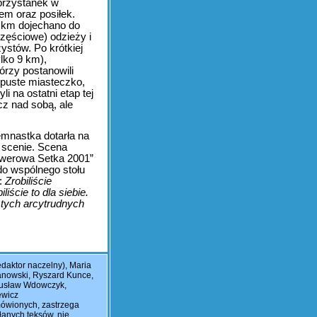
 przystanek w
em oraz posiłek.
8 km dojechano do
częściowe) odzieży i
ystów. Po krótkiej
lko 9 km),
órzy postanowili
e puste miasteczko,
 na ostatni etap tej
cz nad sobą, ale
emnastka dotarła na
 scenie. Scena
Rowerowa Setka 2001”
o wspólnego stołu
ł:
Zrobiliście
iście to dla siebie.
w tych arcytrudnych
daktor naczelny), Maria
ranowski, Ryszard Kunce,
gusław Wdowczyk,
ewicz
mówionych, zastrzega
łanych teksów, nie