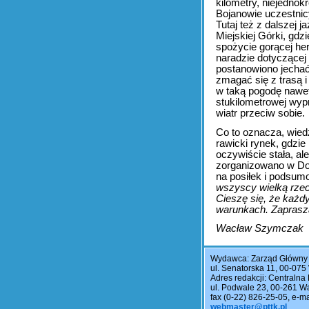
kilometry, niejedno
Bojanowie uczestnic
Tutaj też z dalszej
Miejskiej Górki, gdz
spożycie gorącej her
naradzie dotyczącej
postanowiono jechać
zmagać się z trasą i
w taką pogodę nawet 
stukilometrowej wypr
wiatr przeciw sobie.
Co to oznacza, wiedz
rawicki rynek, gdzi
oczywiście stała, a
zorganizowano w Do
na posiłek i podsumo
wszyscy wielką rzecz
Cieszę się, że każdy
warunkach. Zaprasz
Wacław Szymczak
Wydawca: Zarząd Główny
ul. Senatorska 11, 00-07
Adres redakcji: Centralna 
ul. Podwale 23, 00-261 Wa
fax (0-22) 826-25-05, e-m
webmaster@pttk.pl