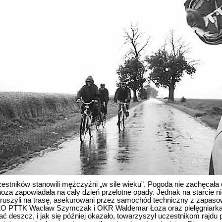
stników stanowili mężczyźni „w sile wieku”. Pogoda nie zachęcała
oza zapowiadała na cały dzień przelotne opady. Jednak na starcie n
ruszyli na trasę, asekurowani przez samochód techniczny z zapas
i ZO PTTK Wacław Szymczak i OKR Waldemar Łoza oraz pielęgniarka
ć deszcz, i jak się później okazało, towarzyszył uczestnikom rajdu