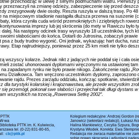
krotnie przechodząc w ulewę z silnymi podmuchami wiatru. Pierwszy
y przeznaczyli na zmianę odzieży, zabezpieczenie się przed deszcz
 jazdy zrezygnowały dwie osoby. Reszta ruszyła w dalszą trasę. Po 4
ie na miejscowym stadionie nastąpiła dłuższa przerwa na suszenie (
baty, która czyniła cuda wśród przemokniętych i zziębniętych rowerz
 kontynuowania imprezy lub jej skrócenia (do mety w Rawiczu było ty
 dalej. Na następny odcinek trasy wyruszyło 18 uczestników, tych kt
 swoimi słabościami do końca. Dotarli do Jutrosina, zobaczyli prawi
psa z budy trudno wygonić. Oni jednak, wykazując hart ducha, ruszyli
awy. Etap najtrudniejszy, ponieważ przez 25 km mieli nie tylko desz
ą wszyscy kolarze. Jednak nikt z jadących nie poddał się i cała osi
e mieli zostać uhonorowani dyplomami wręczonymi na ustawionej tam
le na zapadanym rynku nie było prawie nikogo. Zakończenie rajdu „
mu Działkowca. Tam wręczono uczestnikom dyplomy, zaproszono d
wanie rajdu. Prezes zarządu oddziału, kończąc spotkanie, stwierdzi
 dla turystyki kolarskiej i krajoznawstwa, ale przede wszystkim zrobil
 się przemógł, pokonał swe słabości i przejechał tak długi dystans 
am wszystkich na trzecią „Rowerowa Setkę 2002”.
 PTTK
Kolegium redakcyjne: Andrzej Gordon (re
5 W-wa
Janowicz (sekretarz redakcji), Łukasz A
Biblioteka PTTK im. K. Kulwiecia,
Halina Mankiewicz, Cecylia Szpura, Bo
rszawa tel. (0-22) 831-80-65,
Krystyna Włodek. Korekta: Ewa Stempni
ail:
cb@pttk.pl
Redakcja nie zwraca materiałów nie za
sobie prawo skracania i adiustacji nades