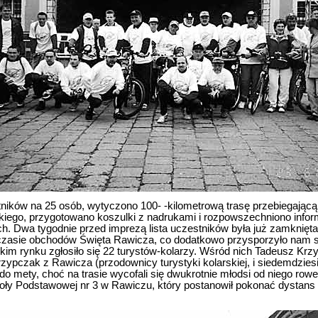
stników na 25 osób, wytyczono 100- -kilometrową trasę przebiegając
kiego, przygotowano koszulki z nadrukami i rozpowszechniono inform
. Dwa tygodnie przed imprezą lista uczestników była już zamknięta
 czasie obchodów Święta Rawicza, co dodatkowo przysporzyło nam 
kim rynku zgłosiło się 22 turystów-kolarzy. Wśród nich Tadeusz Krz
zypczak z Rawicza (przodownicy turystyki kolarskiej, i siedemdzies
 do mety, choć na trasie wycofali się dwukrotnie młodsi od niego rowe
oły Podstawowej nr 3 w Rawiczu, który postanowił pokonać dystans 