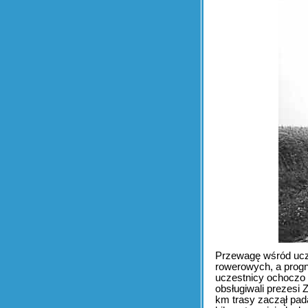
Przewagę wśród ucze
rowerowych, a progn
uczestnicy ochoczo 
obsługiwali prezes
km trasy zaczął pada