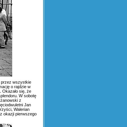
ą przez wszystkie
ację o rajdzie w
. Okazało się, że
splendoru. W sobotę
yżanowski z
ięciodwuletni Jan
rzyści, Walerian
z okazji pierwszego