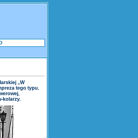
O
larskiej „W
mpreza tego typu.
owerowej,
-kolarzy.