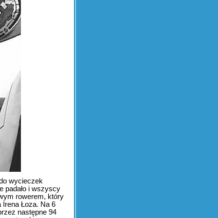
 do wycieczek
ie padało i wszyscy
owym rowerem, który
 Irena Łoza. Na 6
 przez następne 94