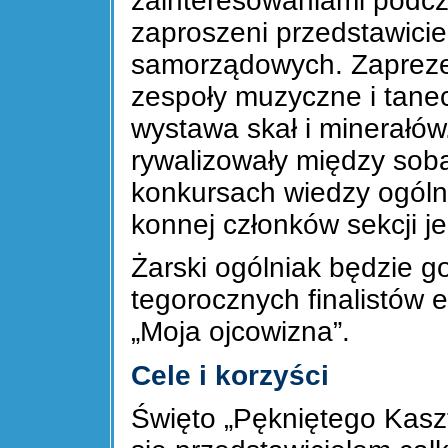
zainteresowaniami podcza
zaproszeni przedstawiciel
samorządowych. Zaprezen
zespoły muzyczne i tane
wystawa skał i minerałów
rywalizowały między so
konkursach wiedzy ogólne
konnej członków sekcji je
Żarski ogólniak będzie g
tegorocznych finalistów e
„Moja ojcowizna”.
Cele i korzyści
Święto „Pękniętego Kasz