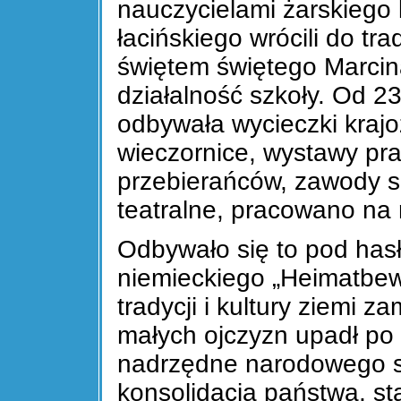
nauczycielami żarskiego
łacińskiego wrócili do tr
świętem świętego Marcin
działalność szkoły. Od 2
odbywała wycieczki kraj
wieczornice, wystawy pr
przebierańców, zawody s
teatralne, pracowano na r
Odbywało się to pod hasł
niemieckiego „Heimatbe
tradycji i kultury ziemi 
małych ojczyzn upadł po 
nadrzędne narodowego soc
konsolidacja państwa, st