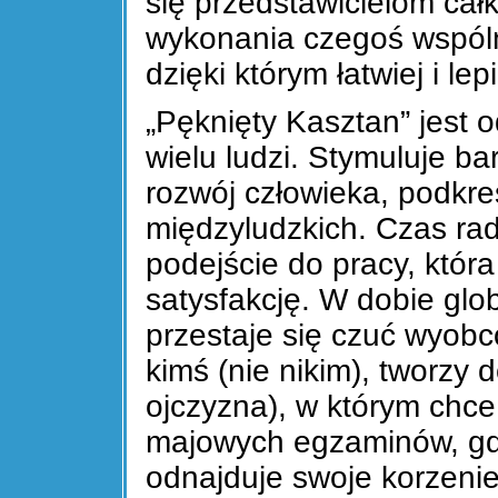
się przedstawicielom cał
wykonania czegoś wspólni
dzięki którym łatwiej i lepi
„Pęknięty Kasztan” jest o
wielu ludzi. Stymuluje ba
rozwój człowieka, podkre
międzyludzkich. Czas rad
podejście do pracy, która 
satysfakcję. W dobie glob
przestaje się czuć wyob
kimś (nie nikim), tworzy
ojczyzna), w którym chce
majowych egzaminów, gdy
odnajduje swoje korzenie