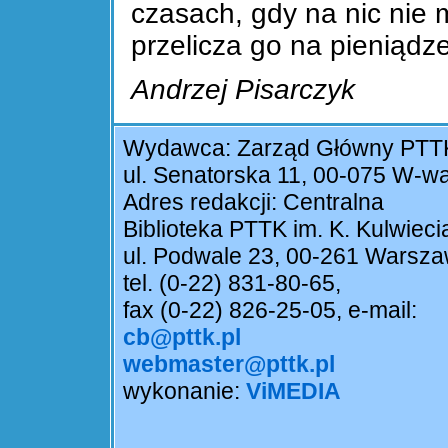
czasach, gdy na nic nie 
przelicza go na pieniądze
Andrzej Pisarczyk
Wydawca: Zarząd Główny PTT
ul. Senatorska 11, 00-075 W-w
Adres redakcji: Centralna
Biblioteka PTTK im. K. Kulwieci
ul. Podwale 23, 00-261 Warsz
tel. (0-22) 831-80-65,
fax (0-22) 826-25-05, e-mail:
cb@pttk.pl
webmaster@pttk.pl
wykonanie:
ViMEDIA