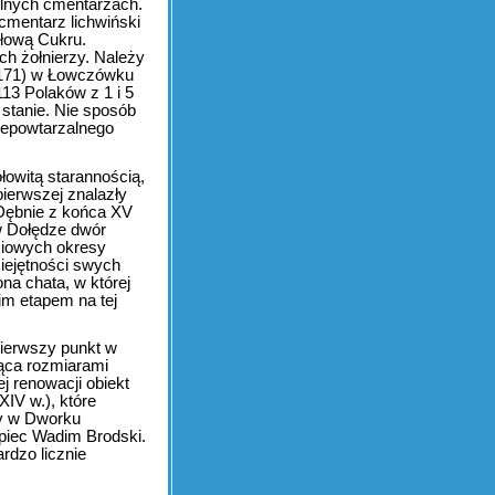
ilnych cmentarzach.
cmentarz lichwiński
łową Cukru.
ch żołnierzy. Należy
r 171) w Łowczówku
13 Polaków z 1 i 5
 stanie. Nie sposób
iepowtarzalnego
łowitą starannością,
ierwszej znalazły
 Dębnie z końca XV
w Dołędze dwór
ciowych okresy
iejętności swych
na chata, w której
im etapem na tej
pierwszy punkt w
ąca rozmiarami
ej renowacji obiekt
XIV w.), które
ty w Dworku
ypiec Wadim Brodski.
rdzo licznie