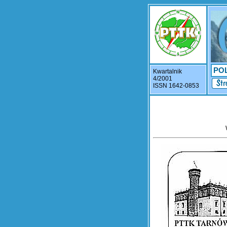
PO
Kwartalnik
4/2001
ISSN 1642-0853