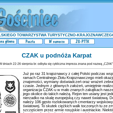
LSKIEGO TOWARZYSTWA TURYSTYCZNO-KRAJOZNAWCZEG
CZAK u podnóża Karpat
W dniach 22-26 sierpnia br. odbyła się cykliczna impreza znana pod nazwą „CZAK”
Już po raz 31 krajoznawcy z całej Polski podczas ws
ramach Centralnego Zlotu Krajoznawczego mieli okazj
znajomości, wymiany doświadczeń oraz wrażeń zebra
czasie. Jednym z głównych założeń, umiejętnie realizo
organizacja CZAK-u w mało znanych zakątkach naszeg
jego okolice do takich należą. Rejon ten usiany jest je
nierzadko na skalę europejską czy nawet światową. D
należy 106 gęsto rozlokowanych cmentarzy wojskowyc
światowej. To skutek ciężkich walk toczonych tu ze 
szczęściem przez armie rosyjskie i austriackie. Niek