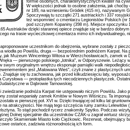
formie osobnych, charakterystycznych kwater na cyw
W większości jednak to osobne założenia, jak choćby 
nr 189, na wzniesieniu Gródek (415 m), nazywanym G
Spoczywają tu szczątki 271 austriackich i 337 rosyjski
też wspomnieć o cmentarzu Legionistów Polskich (n
pod szczytem Kopaniny (398 m). Miejsce spoczynku 1
165 Austriaków dzięki starannej opiece znajduje się w bardzo dobrym
cego na trasie wycieczkowej cmentarza mimo ich indywidualnego, n
 zaproponowane uczestnikom do obejrzenia, wybrane zostały z pieczo
sa wiodła po Powiślu, druga — bezpośrednim podnóżem Karpat. Na p
ekty, jak Muzeum Wincentego Witosa w Wierzchosławicach, zamek w
Wnęka — pierwszego polskiego „lotnika”, w Odporyszewie. Leżący 
 w swym oryginalnym wnętrzu eksponuje pamiątki walk niepodległoś
ewenementem jest „Malowana Wieś”, czyli znane z plastycznych um
 Znajduje się tu zachowana, jak przed kilkudziesięciu laty, wyposażo
cja Curysłowa — protoplastka tych niecodziennych plastyczek. Ostatn
Judaistyczne w Dąbrowie Tarnowskiej.
i zwiedzanie podnóża Karpat nie ustępowało niczym Powiślu. Jako 
ny został wspaniały zamek Kmitów w Nowym Wiśniczu. Ta imponuj
ostała w pierwszej poł. XVI w. Dzięki trwającej od kilku lat gruntown
 na atrakcyjności. Nie mają tego szczęścia ruiny zamku Lelewitów (
lsztyna. To stąd pochodził rycerz znakomity Spytko. Podczas wizy
nej Dolnej specjalnie dla uczestników CZAK-u zagrał wirtuoz skrz
rczyło Skamieniałe Miasto koło Ciężkowic. Rezerwat, obejmujący ba
cowe ostańce, zadziwia różnorodnością ich form.