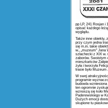
pp LP, 241 Rosjan i 
opisać każdego leżą
wyglądu.
Także inne obiekty,
przy czym jedna tra
się m.in. takie obi
w., „muzeum” Jana 
szlachecki z XIX w.
zaborów. Swoistym 
mieszkańców Zalipie.
żyła i tworzyła Feli
trasie było Muzeum 
W swej atrakcyjnośc
programie wyznaczo
budowla wzniesiona z
ten ogromnie zyskuje
wznoszą się koło Me
Paderewskiego w Kąś
Dużych emocji dosta
skupione tu piaskow