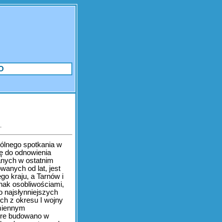
O
.
pólnego spotkania w
ę do odnowienia
nych w ostatnim
wanych od lat, jest
o kraju, a Tarnów i
dnak osobliwościami,
o najsłynniejszych
h z okresu I wojny
zmiennym
tóre budowano w