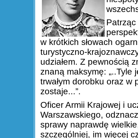
wszechs
Patrząc
perspek
w krótkich słowach ogarną
turystyczno-krajoznawczyc
udziałem. Z pewnością zn
znaną maksymę: „..Tyle j
trwałym dorobku oraz w p
zostaje...”.
Oficer Armii Krajowej i u
Warszawskiego, odznaczon
sprawy naprawdę wielkie,
szczególniej, im więcej c