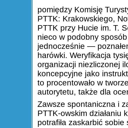
pomiędzy Komisję Turysty
PTTK: Krakowskiego, No
PTTK przy Hucie im. T. S
nieco w podobny sposób 
jednocześnie — poznałem 
harówki. Weryfikacja tys
organizacji niezliczonej i
koncepcyjne jako instru
to procentowało w tworz
autorytetu, także dla oce
Zawsze spontaniczna i za
PTTK-owskim działaniu 
potrafiła zaskarbić sobie