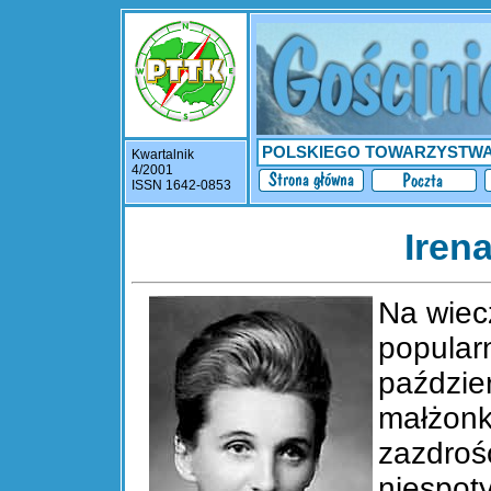
POLSKIEGO TOWARZYSTW
Kwartalnik
4/2001
ISSN 1642-0853
Iren
Na wiec
popular
paździe
małżon
zazdrośc
niespoty