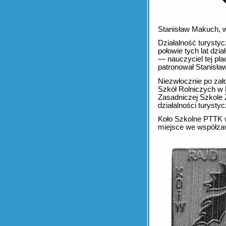
Stanisław Makuch, w
Działalność turysty
połowie tych lat dz
— nauczyciel tej p
patronował Stanisła
Niezwłocznie po za
Szkół Rolniczych w
Zasadniczej Szkole 
działalności turystyc
Koło Szkolne PTTK 
miejsce we współza