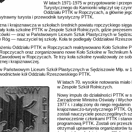
W latach 1971-1975 w przygotowanie i przepr
Turystycznego do Kamionki włączył się czyn
Oddziału PTTK w Ropczycach, a głównie jego
ytrawny turysta i przewodnik turystyczny PTTK.
czna i krajoznawcza w szkołach średnich powiatu ropczyckiego sięga 
iałały koła szkolne PTTK w Zespole Szkół Rolniczych, gdzie prezese
lacówki — oraz w Państwowym Liceum Sztuk Plastycznych w Sędzisz
w Róg — nauczyciel tej szkoły. Koła te podlegały Oddziałowi Rzes
łożeniu Oddziału PTTK w Ropczycach reaktywowano Koło Szkolne 
 Ropczycach oraz zorganizowano nowe Koło Szkolne w Technikum 
Zawodowej w Ropczycach. Te trzy koła szkolne rywalizowały ze sob
znej i krajoznawczej.
w Państwowym Liceum Szkół Plastycznych w Sędziszowie Młp. w 196
wodnictwie kół Oddziału Rzeszowskiego PTTK.
W latach 70. wysokie notowania miało
w Zespole Szkół Rolniczych.
Nowy impuls do działalności PTTK w s
Zarządzenie Ministra Oświaty i Wychow
1977 r. i załączony do niego regulamin
krajoznawczo-turystycznego PTTK. 
zostali nauczyciele poszczególnych s
równocześnie członkami PTTK i stano
programową PTTK. Zostali oni przeszko
otrzymali uprawnienia organizatorów tu