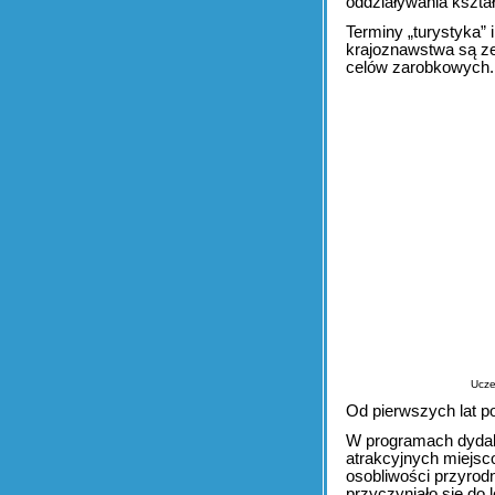
oddziaływania kszta
Terminy „turystyka” 
krajoznawstwa są ze
celów zarobkowych. 
Ucze
Od pierwszych lat po
W programach dydak
atrakcyjnych miejsco
osobliwości przyrod
przyczyniało się do 