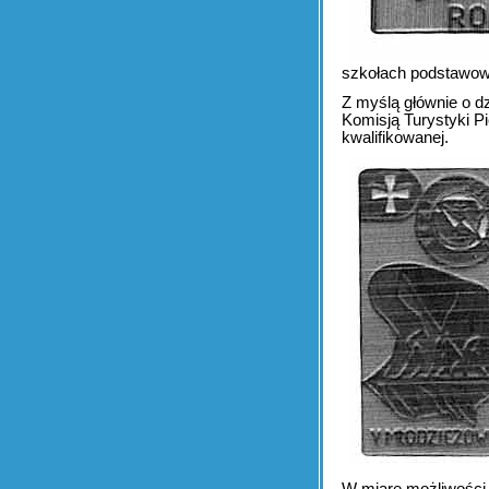
szkołach podstawo
Z myślą głównie o d
Komisją Turystyki P
kwalifikowanej.
W miarę możliwości 