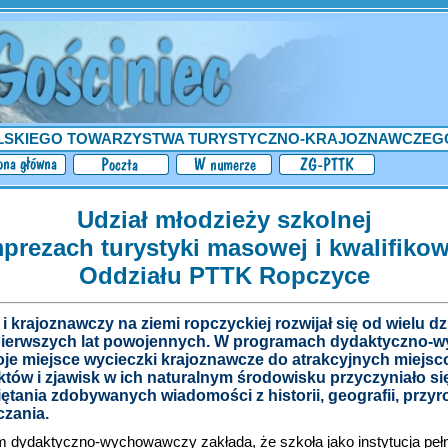
LSKIEGO TOWARZYSTWA TURYSTYCZNO-KRAJOZNAWCZEG
Udział młodzieży szkolnej
prezach turystyki masowej i kwalifiko
Oddziału PTTK Ropczyce
 krajoznawczy na ziemi ropczyckiej rozwijał się od wielu dzi
 pierwszych lat powojennych. W programach dydaktyczno
oje miejsce wycieczki krajoznawcze do atrakcyjnych miejs
tów i zjawisk w ich naturalnym środowisku przyczyniało si
ętania zdobywanych wiadomości z historii, geografii, przyr
zania.
dydaktyczno-wychowawczy zakłada, że szkoła jako instytucja pełni