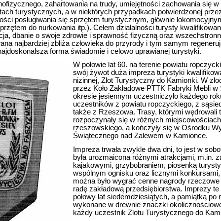
ofizycznego, zahartowania na trudy, umiejętności zachowania się w
ktach turystycznych, a w niektórych przypadkach potwierdzonej prze
ności posługiwania się sprzętem turystycznym, głównie lokomocyjn
przętem do nurkowania itp.). Celem działalności turysty kwalifikowa
ja, dbanie o swoje zdrowie i sprawność fizyczną oraz wszechstronn
ana najbardziej zbliża człowieka do przyrody i tym samym regeneruje
najdoskonalsza forma świadomie i celowo uprawianej turystyki.
W połowie lat 60. na terenie powiatu ropczyc
swój żywot duża impreza turystyki kwalifikowa
nizinnej, Zlot Turystyczny do Kamionki. W z
przez Koło Zakładowe PTTK Fabryki Mebli w 
okresie jesiennym uczestniczyło każdego roku
uczestników z powiatu ropczyckiego, z sąsie
także z Rzeszowa. Trasy, którymi wędrowali t
rozpoczynały się w różnych miejscowościac
rzeszowskiego, a kończyły się w Ośrodku 
Świątecznego nad Zalewem w Kamionce.
Impreza trwała zwykle dwa dni, to jest w sobotę
była urozmaicona różnymi atrakcjami, m.in.
kajakowymi, grzybobraniem, piosenką turyst
wspólnym ognisku oraz licznymi konkursami,
można było wygrać cenne nagrody rzeczowe
radę zakładową przedsiębiorstwa. Imprezy te t
połowy lat siedemdziesiątych, a pamiątką po n
wykonane w drewnie znaczki okolicznościowe
każdy uczestnik Zlotu Turystycznego do Kami