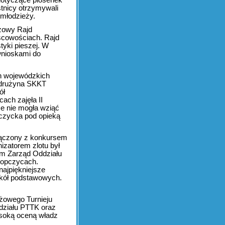
tnicy otrzymywali
 młodzieży.
eżowy Rajd
scowościach. Rajd
tyki pieszej. W
wnioskami do
h wojewódzkich
 drużyna SKKT
ół
ch zajęła II
ce nie mogła wziąć
pczycka pod opieką
ołączony z konkursem
izatorem zlotu był
m Zarząd Oddziału
Ropczycach.
najpiękniejsze
zkół podstawowych.
eżowego Turnieju
działu PTTK oraz
ysoką oceną władz