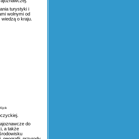
rajoznawczej.
nia turystyki i
żami wolnymi od
 wiedzą o kraju.
ójcik
czyckiej.
rajoznawcze do
i, a także
 środowisku
 geografii, przyrody