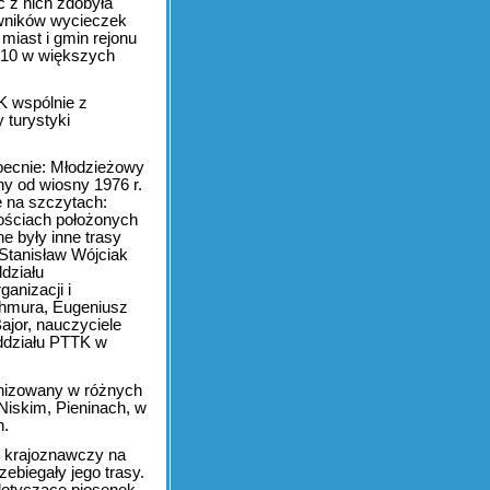
 z nich zdobyła
owników wycieczek
 miast i gmin rejonu
 10 w większych
K wspólnie z
 turystyki
obecnie: Młodzieżowy
y od wiosny 1976 r.
ę na szczytach:
wościach położonych
e były inne trasy
 Stanisław Wójciak
działu
anizacji i
 Chmura, Eugeniusz
Bajor, nauczyciele
ddziału PTTK w
anizowany w różnych
Niskim, Pieninach, w
h.
s krajoznawczy na
rzebiegały jego trasy.
dotyczące piosenek