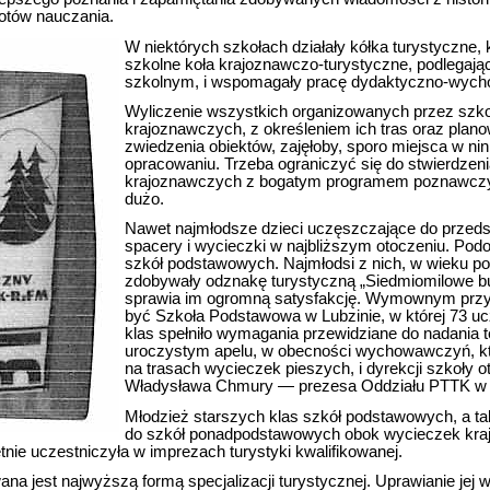
otów nauczania.
W niektórych szkołach działały kółka turystyczne,
szkolne koła krajoznawczo-turystyczne, podlegaj
szkolnym, i wspomagały pracę dydaktyczno-wyc
Wyliczenie wszystkich organizowanych przez szk
krajoznawczych, z określeniem ich tras oraz plan
zwiedzenia obiektów, zajęłoby, sporo miejsca w ni
opracowaniu. Trzeba ograniczyć się do stwierdzeni
krajoznawczych z bogatym programem poznawczy
dużo.
Nawet najmłodsze dzieci uczęszczające do przedsz
spacery i wycieczki w najbliższym otoczeniu. Podo
szkół podstawowych. Najmłodsi z nich, w wieku poni
zdobywały odznakę turystyczną „Siedmiomilowe but
sprawia im ogromną satysfakcję. Wymownym prz
być Szkoła Podstawowa w Lubzinie, w której 73 u
klas spełniło wymagania przewidziane do nadania t
uroczystym apelu, w obecności wychowawczyń, kt
na trasach wycieczek pieszych, i dyrekcji szkoły ot
Władysława Chmury — prezesa Oddziału PTTK w
Młodzież starszych klas szkół podstawowych, a t
do szkół ponadpodstawowych obok wycieczek kra
nie uczestniczyła w imprezach turystyki kwalifikowanej.
ana jest najwyższą formą specjalizacji turystycznej. Uprawianie jej