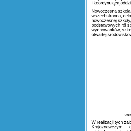
i koordynującą odd
Nowoczesna szkoła, 
wszechstronna, celow
nowoczesnej szkoły,
podstawowych ról sp
wychowanków, szkoły
otwartej środowisko
Ucze
W realizacji tych z
Krajoznawczym — or