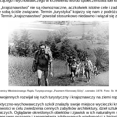
łcącego i wychowawczego w krzewieniu wśród społeczeństwa idei k
i „krajoznawstwo” nie są równoznaczne, aczkolwiek istotne cele i zada
 sobą ściśle związane. Termin „turystyka” kojarzy się nam z podró
Termin „krajoznawstwo” powstał stosunkowo niedawno i wiązał się z
stnicy Młodzieżowego Rajdu Turystycznego „Pasmem Klonowej Góry“, czerwiec 1978. Foto: St. W
wojennych rozwijał się ruch turystyczny i krajoznawczy na ziemi rop
tyczno-wychowawczych szkół znalazły swoje miejsce wycieczki k
wości w celu zwiedzenia cennych zabytków architektury, dzieł sztuk
niczych. Oglądanie określonych obiektów i zjawisk w ich naturalnym
lepszego poznania i zapamiętania zdobywanych wiadomości z historii,