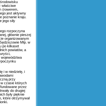
 środowisku
z właściwe
ym (rowerem,
nego jest aktywny
e poznanie kraju.
 jego siły
kiego rozpoczyna
nej, głównie pieszej
locie organizowanym
Sędziszowie Młp. w
 po kilkaset
dnich powiatów, a
uryści,
h województwa
Wypoczynku
 i w niedzielę, i
 zawodami
yczną przy
 w czasie których
 fundowane przez
rwały do drugiej
ich były pięknie
, które otrzymywał
onki.