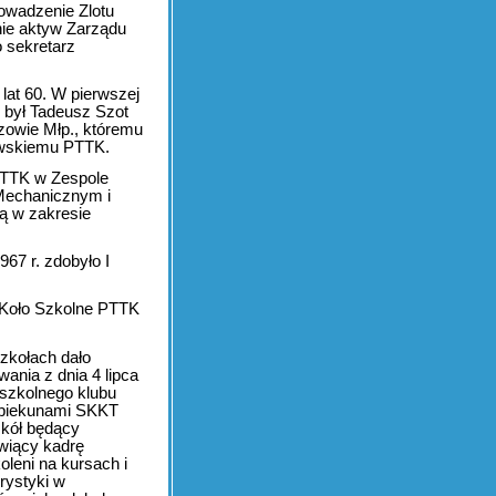
owadzenie Zlotu
nie aktyw Zarządu
 sekretarz
lat 60. W pierwszej
m był Tadeusz Szot
owie Młp., któremu
zowskiemu PTTK.
PTTK w Zespole
Mechanicznym i
ą w zakresie
7 r. zdobyło I
 Koło Szkolne PTTK
zkołach dało
ania z dnia 4 lipca
 szkolnego klubu
Opiekunami SKKT
zkół będący
wiący kadrę
leni na kursach i
rystyki w