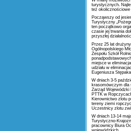
turystycznych. Najl
też okolicznościowe 
Począwszy od jesie
Turystyczny „Pożegn
ten początkowo orga
czasie jej trwania 
przyszłej działalnoś
Przez 25 lat druży
Ogólnopolskiego Mł
Zespołu Szkół Rolni
ponadpodstawowych.
miejsce w eliminacj
udziału w eliminacj
Eugeniusza Stępaka
W dniach 3-5 paździ
krasomówczym dla sz
Zarząd Wojewódzki 
PTTK w Ropczycach 
Kierownictwo zlotu p
tereny ziemi ropczy
Uczestnicy zlotu zwi
W dniach 13-14 maja
Turystyczno-Krajoz
pracownicy Biura O
wojewódzkich.