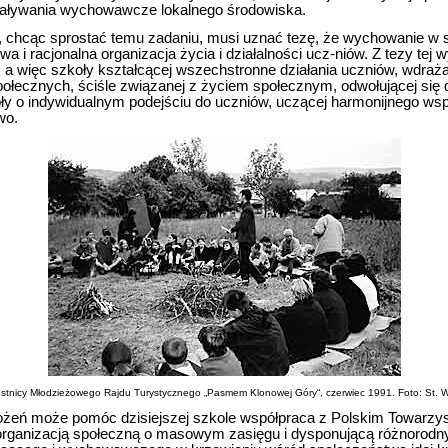
ziaływania wychowawcze lokalnego środowiska.
chcąc sprostać temu zadaniu, musi uznać tezę, że wychowanie w s
a i racjonalna organizacja życia i działalności ucz-niów. Z tezy tej 
 a więc szkoły kształcącej wszechstronne działania uczniów, wdrażaj
ołecznych, ściśle związanej z życiem społecznym, odwołującej się 
 o indywidualnym podejściu do uczniów, uczącej harmonijnego wsp
wo.
stnicy Młodzieżowego Rajdu Turystycznego „Pasmem Klonowej Góry“, czerwiec 1991. Foto: St. W
ałożeń może pomóc dzisiejszej szkole współpraca z Polskim Towarz
ganizacją społeczną o masowym zasięgu i dysponującą różnorodn