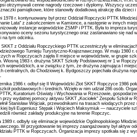
epsi otrzymywali cenne nagrody rzeczowe i dyplomy. Wszyscy uczes
znaczki pamiątkowe, które stanowiły dodatkową atrakcję dla dzieci i
ni 1978 r. kontynuowany był przez Oddział Ropczycki PTTK Młodzi
anie Lata” z zakończeniem w Kamionce, a następnie w innych miej
nizowały instancje wojewódzkie ZSMP i PTTK. Była to impreza turys
dokonywano oceny sezonu turystycznego oraz zastanawiano się nad 
ci na tym odcinku.
ny SKKT z Oddziału Ropczyckiego PTTK uczestniczyły w eliminacjac
odzieżowego Turnieju Turystyczno-Krajoznawczego. W maju 1980 r.
czych w Ropczycach zajęła II miejsce w województwie, w grupie szk
 Wiosną 1983 r. drużyna SKKT Szkoły Podstawowej nr 1 w Ropczyca
ach wojewódzkich, a w związku z tym, że drużyna zajmująca I miejs
ach centralnych, do Chodziowej k. Bydgoszczy pojechała drużyna ro
.
ernika 1986 r. odbył się II Wojewódzki Zlot SKKT Ropczyce 1986 p
kół podstawowych i średnich. Wzięło w nim udział 286 osób. Organ
PTTK, Kuratorium Oświaty i Wychowania w Rzeszowie, gospodarze
przy wydatnej pomocy aktywu SKKT „Kociołek” Zespołu Szkół w 
ełnił Stanisław Wójciak, przewodnikami na trasach wiodących przez 
ckiej byli Eugeniusz Stępak i Wojciech Maksymiuk — nauczyciele s
edzili również zakłady produkcyjne na terenie Ropczyc.
 1989 r. odbyły się eliminacje wojewódzkie Ogólnopolskiego Młodzi
nawczego. W przygotowanie tej imprezy zaangażowany był aktyw od
ddziału PTTK w Ropczycach. Organizacja imprezy spotkała się z w