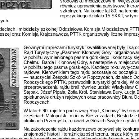
środowisku młodzieżowym. Większość
również uprawnienia państwowe kier
szkolnych. Na koniec lat 80. na terenie
ropczyckiego działało 15 SKKT, w tym
wych.
zieciach i młodzieży szkolnej Oddziałowa Komisja Młodzieżowa PTT
ieszej oraz Komisją Krajoznawczą PTTK organizowały liczne imprezy
Głównymi imprezami turystyki kwalifikowanej były i są 
Rajd Turystyczny „Pasmem Klonowej Góry” organizowan
w pobliżu wymienionego pasma górskiego i kończący si
Chełmu, Barda i Klonowej Góry, a następnie w miejsco
w pobliżu tego pasma górskiego. Każdego roku wytyczan
rajdowe. Kierownikiem tego rajdu pozostaje od początku
— nauczyciel Zespołu Szkół w Ropczycach, działacz Od
Ropczyckiego PTTK, przewodnik turystyki górskiej. W org
przeprowadzeniu rajdu brali również udział: Władysław
Stępak, Józef Pipała, Zofia Król, Stanisława Bury, Łucja 
opiekunowie drużyn rajdowych oraz pracownicy Biura O
Ropczycach.
W latach 90. rajd ten pod nazwą Rajd „Klonowy” był org
częściach Małopolski, m.in. w Bieszczadach, Beskidzie 
okolicach Przemyśla, a nawet w Górach Świętokrzyskic
Na zakończenie rajdu każdorazowo odbywał się konkur
znajomość historii i teraźniejszości terenu, przez który p
organizowano też współzawodnictwo w różnych dziedzinach, m.in. 