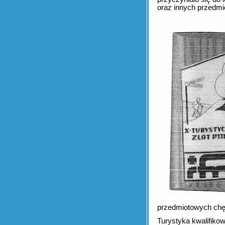
oraz innych przedmi
przedmiotowych chęt
Turystyka kwalifikow