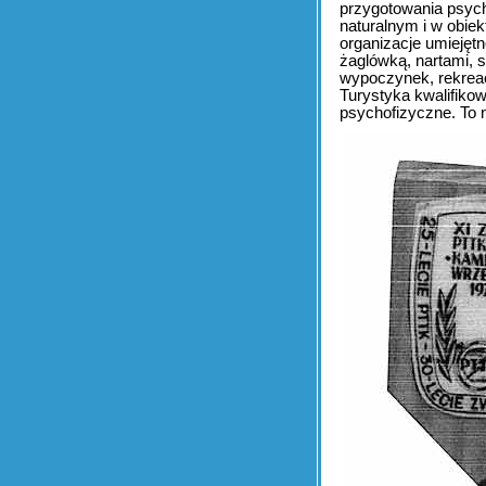
przygotowania psych
naturalnym i w obie
organizacje umiejęt
żaglówką, nartami, s
wypoczynek, rekreac
Turystyka kwalifikow
psychofizyczne. To 