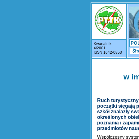
PO
Kwartalnik
4/2001
ISSN 1642-0853
w im
Ruch turystyczny i
początki sięgają
szkół znalazły sw
określonych obiek
poznania i zapami
przedmiotów nauc
Współczesny system 