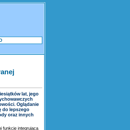
O
wanej
esiątków lat, jego
-wychowawczych
cowości. Oglądanie
ę do lepszego
ody oraz innych
 funkcję integrującą