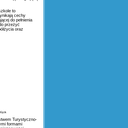
zkole to
wynikają cechy
ącej do pełnienia
do przeżyć
ółżycia oraz
ójcik
ystwem Turystyczno-
ymi formami