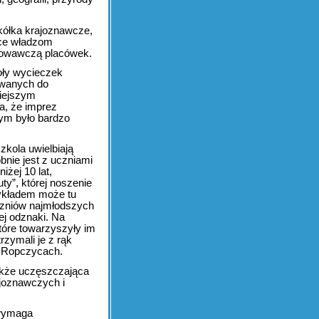
 kółka krajoznawcze,
ące władzom
howawczą placówek.
oły wycieczek
owanych do
niejszym
a, że imprez
m było bardzo
kola uwielbiają
bnie jest z uczniami
żej 10 lat,
y”, której noszenie
ykładem może tu
czniów najmłodszych
ej odznaki. Na
óre towarzyszyły im
rzymali je z rąk
 Ropczycach.
akże uczęszczająca
joznawczych i
 wymaga