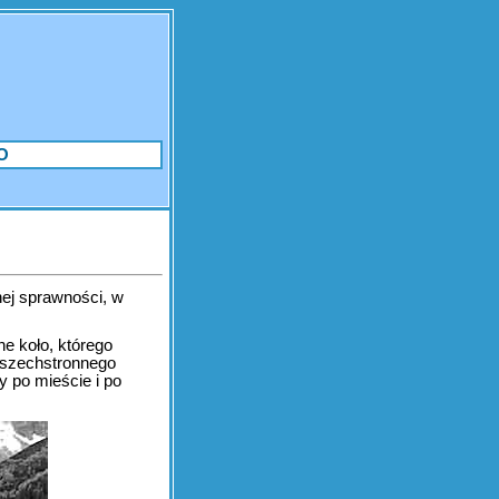
O
nej sprawności, w
e koło, którego
wszechstronnego
y po mieście i po