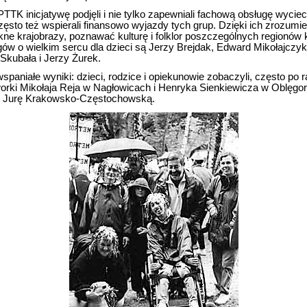
TTK inicjatywę podjęli i nie tylko zapewniali fachową obsługę wycie
ęsto też wspierali finansowo wyjazdy tych grup. Dzięki ich zrozumien
ne krajobrazy, poznawać kulturę i folklor poszczególnych regionów kr
gów o wielkim sercu dla dzieci są Jerzy Brejdak, Edward Mikołajczy
Skubała i Jerzy Żurek.
spaniałe wyniki: dzieci, rodzice i opiekunowie zobaczyli, często po 
dworki Mikołaja Reja w Nagłowicach i Henryka Sienkiewicza w Oblęg
i i Jurę Krakowsko-Częstochowską.