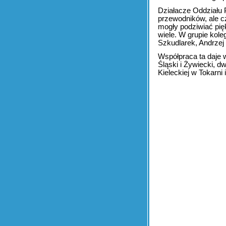
Działacze Oddziału P
przewodników, ale cz
mogły podziwiać pięk
wiele. W grupie kole
Szkudlarek, Andrzej 
Współpraca ta daje w
Śląski i Żywiecki, 
Kieleckiej w Tokarn