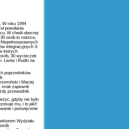
. W roku 1994
ysł powołania
u. W chwili obecnej
30 osób to rodzice,
ób Niepełnosprawnych
ów integracyjnych 3-
 w których
 osób, 30 wycieczek
in. Lwów i Rudki na
ch poprzedników
ób
rzemiński i Maciej
k mnie zapewnił
ażdy przewodnik.
zeżyć, gdyby nie było
esuje mu, i to jak!!
wanie i poświęcenie
pektorem Wydziału
 osób