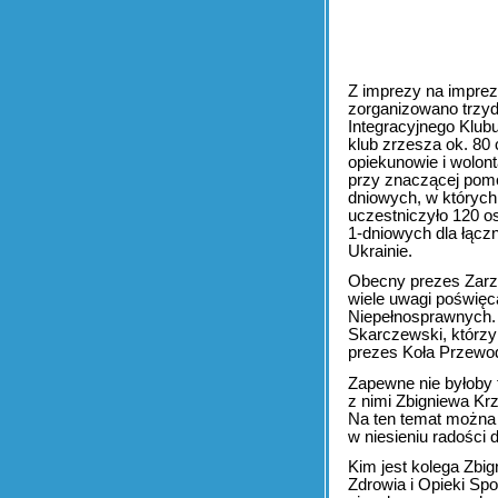
Z imprezy na impre
zorganizowano trzyd
Integracyjnego Klu
klub zrzesza ok. 80
opiekunowie i wolon
przy znaczącej pomo
dniowych, w których 
uczestniczyło 120 o
1-dniowych dla łączn
Ukrainie.
Obecny prezes Zarz
wiele uwagi poświę
Niepełnosprawnych. 
Skarczewski, którzy
prezes Koła Przewod
Zapewne nie byłoby t
z nimi Zbigniewa Krz
Na ten temat można 
w niesieniu radości
Kim jest kolega Zb
Zdrowia i Opieki Sp