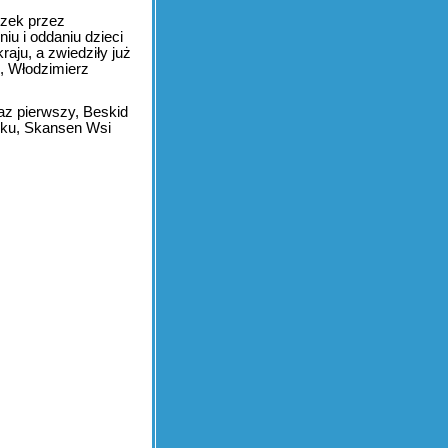
czek przez
iu i oddaniu dzieci
aju, a zwiedziły już
k, Włodzimierz
raz pierwszy, Beskid
orku, Skansen Wsi