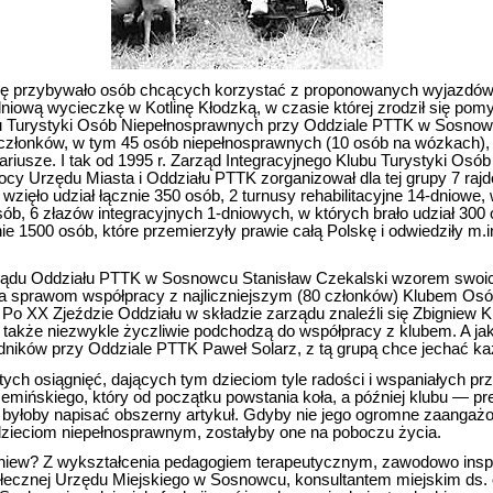
zę przybywało osób chcących korzystać z proponowanych wyjazdów
niową wycieczkę w Kotlinę Kłodzką, w czasie której zrodził się pom
bu Turystyki Osób Niepełnosprawnych przy Oddziale PTTK w Sosnowc
 członków, w tym 45 osób niepełnosprawnych (10 osób na wózkach), 
tariusze. I tak od 1995 r. Zarząd Integracyjnego Klubu Turystyki Os
cy Urzędu Miasta i Oddziału PTTK zorganizował dla tej grupy 7 rajd
wzięło udział łącznie 350 osób, 2 turnusy rehabilitacyjne 14-dniowe,
sób, 6 złazów integracyjnych 1-dniowych, w których brało udział 300
ie 1500 osób, które przemierzyły prawie całą Polskę i odwiedziły m.
ądu Oddziału PTTK w Sosnowcu Stanisław Czekalski wzorem swoi
ca sprawom współpracy z najliczniejszym (80 członków) Klubem Os
Po XX Zjeździe Oddziału w składzie zarządu znaleźli się Zbigniew K
 także niezwykle życzliwie podchodzą do współpracy z klubem. A ja
ników przy Oddziale PTTK Paweł Solarz, z tą grupą chce jechać k
ych osiągnięć, dających tym dzieciom tyle radości i wspaniałych pr
emińskiego, który od początku powstania koła, a później klubu — prez
byłoby napisać obszerny artykuł. Gdyby nie jego ogromne zaangażo
 dzieciom niepełnosprawnym, zostałyby one na poboczu życia.
igniew? Z wykształcenia pedagogiem terapeutycznym, zawodowo ins
ołecznej Urzędu Miejskiego w Sosnowcu, konsultantem miejskim ds.