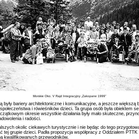
Morskie Oko. V Rajd Integracyjny „Zakopane 1999”
były bariery architektoniczne i komunikacyjne, a jeszcze większą b
 społeczeństwa i rówieśników dzieci. Ta grupa osób była obiektem s
oczątkowym okresie wszystkie działania były mało skuteczne, przynos
dowolenia i radości.
lszych okolic ciekawych turystycznie i nie będąc do tego przygotowa
 tej grupie dzieci. Padła propozycja współpracy z Oddziałem PTTK
pą kwalifikowanych przewodników.