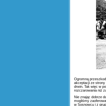
Ogromną przeszkodą 
akceptacji ze strony
drwin. Tak więc w p
rozczarowania niż za
Nie znając dobrze da
mogliśmy zaoferować
w Sosnowcu i z gru