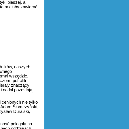
yki pieszej, a
 ta miałaby zawierać
edników, naszych
rawnego
omal wszędzie.
zom, potrafili
ierały znaczący
 i nadal pozostają
 cenionych nie tylko
 co Adam Słomczyński,
ysław Duralski,
lność polegała na
snych oddziałach