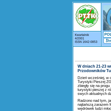
PO
Kwartalnik
4/2001
ISSN 1642-0853
W dniach 21-23 wr
Przodowników Tur
Dzień wcześniej, w c
Turystyki Pieszej Z
zbiegły się na progu
turystyki pieszej z 
swych aktualnych dz
Radzono nad tym, ja
najtańszą zarazem f
wędrówek ludzi młod