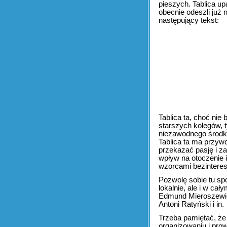
pieszych. Tablica up
obecnie odeszli już
następujący tekst:
Tablica ta, choć ni
starszych kolegów, t
niezawodnego środk
Tablica ta ma przywo
przekazać pasję i z
wpływ na otoczenie i
wzorcami bezintere
Pozwolę sobie tu spo
lokalnie, ale i w ca
Edmund Mieroszewicz
Antoni Ratyński i in.
Trzeba pamiętać, że
organizowaniu i pro