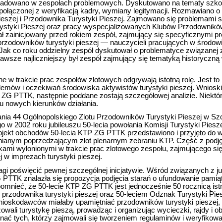
bradowano w zespołach problemowych. Dyskutowano na tematy szkol
 połączonej z weryfikacją kadry, wymiany legitymacji. Rozmawiano o
ieszej i Przodownika Turystyki Pieszej. Zajmowano się problemami
rystyki Pieszej oraz pracy wyspecjalizowanych Klubów Przodowników
ał zainicjowany przed rokiem zespół, zajmujący się specyficznymi p
przodowników turystyki pieszej — nauczycieli pracujących w środowis
 Jak co roku oddzielny zespół dyskutował o problematyce związanej 
wsze najliczniejszy był zespół zajmujący się tematyką historyczn
e w trakcie prac zespołów zlotowych odgrywają istotną rolę. Jest t
lemów i oczekiwań środowiska aktywistów turystyki pieszej. Wniosk
 ZG PTTK, następnie poddane zostają szczegółowej analizie. Niektór
iu nowych kierunków działania.
ania 44 Ogólnopolskiego Zlotu Przodowników Turystyki Pieszej w Szcz
o w 2002 roku jubileuszu 50-lecia powołania Komisji Turystyki Piesz
jekt obchodów 50-lecia KTP ZG PTTK przedstawiono i przyjęto do 
ianym poprzedzającym zlot plenarnym zebraniu KTP. Część z podję
skami wyłonionymi w trakcie prac zlotowego zespołu, zajmującego si
j w imprezach turystyki pieszej.
gi poświęcić pewnej szczególnej inicjatywie. Wśród związanych z j
G PTTK znalazła się propozycja podjęcia starań o ufundowanie pamiąt
omnieć, że 50-lecie KTP ZG PTTK jest jednocześnie 50 rocznicą is
 przodownika turystyki pieszej oraz 50-leciem Odznak Turystyki Piesz
wnioskodawców miałaby upamiętniać przodowników turystyki pieszej, 
owali turystykę pieszą, prowadząc i organizując wycieczki, rajdy i 
nać tych, którzy zajmowali się tworzeniem regulaminów i weryfiko