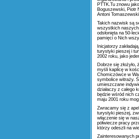
PTTK.Tu znowu jako 
Boguszewski, Piotr 
Antoni Tomaszewski
Takich nazwisk są se
wszystkich naszych 
odsłonięta na 50-le
pamięci o Nich wszy
Inicjatorzy zakłada
turystyki pieszej i 
2002 roku, jako je
Dobrze się złożyło, 
myśli kaplicę w koś
Chomiczówce w Wars
symbolice witraży. 
umieszczane indywid
działaczy z całego 
będzie wśród nich c
maju 2001 roku mogl
Zwracamy się z apel
turystyki pieszej, z
włączenie się w nasz
półwiecze pracy pr
którzy odeszli na w
Zainteresowanych pr