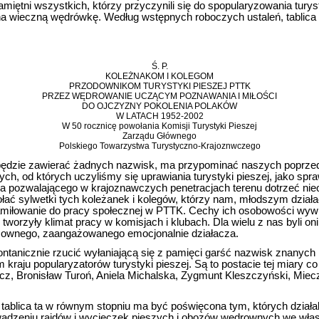
amiętni wszystkich, którzy przyczynili się do spopularyzowania turyst
 na wieczną wędrówkę. Według wstępnych roboczych ustaleń, tablica
Ś. P.
KOLEŻNAKOM I KOLEGOM
PRZODOWNIKOM TURYSTYKI PIESZEJ PTTK
PRZEZ WĘDROWANIE UCZĄCYM POZNAWANIA I MIŁOŚCI
DO OJCZYZNY POKOLENIA POLAKÓW
W LATACH 1952-2002
W 50 rocznicę powołania Komisji Turystyki Pieszej
Zarządu Głównego
Polskiego Towarzystwa Turystyczno-Krajoznwczego
e będzie zawierać żadnych nazwisk, ma przypominać naszych poprz
ych, od których uczyliśmy się uprawiania turystyki pieszej, jako sp
a pozwalającego w krajoznawczych penetracjach terenu dotrzeć nie
łać sylwetki tych koleżanek i kolegów, którzy nam, młodszym działac
amiłowanie do pracy społecznej w PTTK. Cechy ich osobowości wyw
 tworzyły klimat pracy w komisjach i klubach. Dla wielu z nas byli oni
sownego, zaangażowanego emocjonalnie działacza.
ntanicznie rzucić wyłaniającą się z pamięci garść nazwisk znanych i
łym kraju popularyzatorów turystyki pieszej. Są to postacie tej miary
, Bronisław Turoń, Aniela Michalska, Zygmunt Kleszczyński, Miecz
 tablica ta w równym stopniu ma być poświęcona tym, których działa
wadzeniu rajdów i wycieczek pieszych i obozów wędrownych we wła