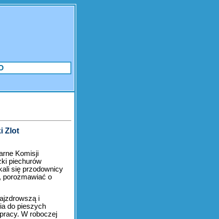
O
 Zlot
arne Komisji
żki piechurów
tkali się przodownicy
ół, porozmawiać o
najzdrowszą i
ia do pieszych
 pracy. W roboczej