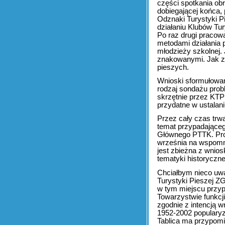
części spotkania o
dobiegającej końca,
Odznaki Turystyki P
działaniu Klubów Tu
Po raz drugi pracow
metodami działania 
młodzieży szkolnej.
znakowanymi. Jak za
pieszych.
Wnioski sformułowan
rodzaj sondażu prob
skrzętnie przez KTP
przydatne w ustalan
Przez cały czas trw
temat przypadająceg
Głównego PTTK. Pro
września na wspomn
jest zbieżna z wnio
tematyki historyczne
Chciałbym nieco uwa
Turystyki Pieszej Z
w tym miejscu przyp
Towarzystwie funkcji
zgodnie z intencją 
1952-2002 popularyz
Tablica ma przypomi