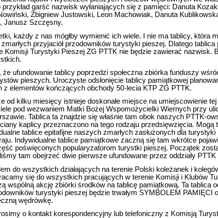
przykład garść nazwisk wyłaniających się z pamięci: Danuta Koza
Nowiński, Zbigniew Justowski, Leon Machowiak, Danuta Kublikowska,
, Janusz Szczęsny.
tki, każdy z nas mógłby wymienić ich wiele. I nie ma tablicy, która
zmarłych przyjaciół przodowników turystyki pieszej. Dlatego tablic
cie Komisji Turystyki Pieszej ZG PTTK nie będzie zawierać nazwisk. 
stkich.
ją, że ufundowanie tablicy poprzedzi społeczna zbiórka funduszy wś
turystów pieszych. Uroczyste odsłonięcie tablicy pamiątkowej planowa
den z elementów kończących obchody 50-lecia KTP ZG PTTK.
że od kilku miesięcy istnieje doskonałe miejsce na umiejscowienie tej
ciele pod wezwaniem Matki Bożej Wspomożycielki Wiernych przy ul
zawie. Tablica ta znajdzie się właśnie tam obok naszych PTTK-ow
Ściany kaplicy przeznaczono na tego rodzaju przedsięwzięcia. Mogą
ualne tablice epitafijne naszych zmarłych zasłużonych dla turystyki
kraju. Indywidualne tablice pamiątkowe zaczną się tam wkrótce pojaw
zęść poświęconych popularyzatorom turystki pieszej. Początek został
iśmy tam obejrzeć dwie pierwsze ufundowane przez oddziały PTTK 
em do wszystkich działających na terenie Polski koleżanek i koleg
wracamy się do wszystkich pracujących w terenie Komisji i Klubów Tu
ą wspólną akcję zbiórki środków na tablicę pamiątkową. Ta tablica o
zodowników turystyki pieszej będzie trwałym SYMBOLEM PAMIĘCI o
ieczną wędrówkę.
osimy o kontakt korespondencyjny lub telefoniczny z Komisją Turys