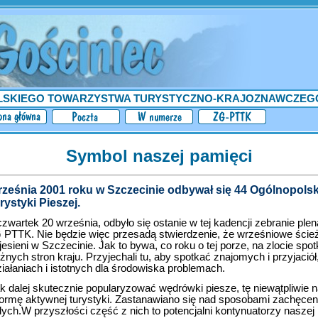
LSKIEGO TOWARZYSTWA TURYSTYCZNO-KRAJOZNAWCZEG
Symbol naszej pamięci
ześnia 2001 roku w Szczecinie odbywał się 44 Ogólnopolski
ystyki Pieszej.
zwartek 20 września, odbyło się ostanie w tej kadencji zebranie plen
G PTTK. Nie będzie więc przesadą stwierdzenie, że wrześniowe ście
 jesieni w Szczecinie. Jak to bywa, co roku o tej porze, na zlocie spo
różnych stron kraju. Przyjechali tu, aby spotkać znajomych i przyjaci
iałaniach i istotnych dla środowiska problemach.
k dalej skutecznie popularyzować wędrówki piesze, tę niewątpliwie 
ormę aktywnej turystyki. Zastanawiano się nad sposobami zachęcen
ych.W przyszłości część z nich to potencjalni kontynuatorzy naszej