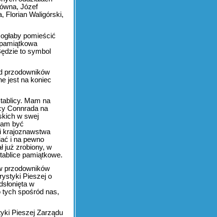
kówna, Józef
 Florian Waligórski,
 mogłaby pomieścić
a pamiątkowa
Będzie to symbol
ród przodowników
ne jest na koniec
 tablicy. Mam na
icy Connrada na
skich w swej
 tam być
 i krajoznawstwa
iać i na pewno
 już zrobiony, w
tablice pamiątkowe.
ów przodowników
rystyki Pieszej o
dsłonięta w
 tych spośród nas,
tyki Pieszej Zarządu