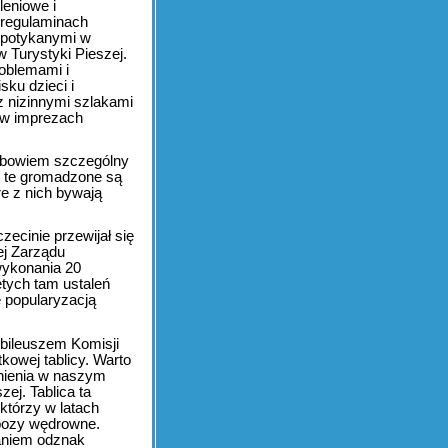
eniowe i
 regulaminach
 spotykanymi w
 Turystyki Pieszej.
roblemami i
ku dzieci i
z nizinnymi szlakami
ą w imprezach
o bowiem szczególny
i te gromadzone są
e z nich bywają
ecinie przewijał się
ej Zarządu
wykonania 20
tych tam ustaleń
ę popularyzacją
ubileuszem Komisji
kowej tablicy. Warto
tnienia w naszym
ej. Tablica ta
którzy w latach
obozy wędrowne.
waniem odznak