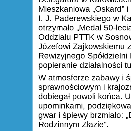
Mieszkaniowa „Oskard” i 
I. J. Paderewskiego w K
otrzymało „Medal 50-leci
Oddziału PTTK w Sosnow
Józefowi Zajkowskiemu 
Rewizyjnego Spółdzielni
popieranie działalności t
W atmosferze zabawy i ś
sprawnościowym i krajo
dobiegał powoli końca. U
upominkami, podziękowan
gwar i śpiewy brzmiało: 
Rodzinnym Złazie”.