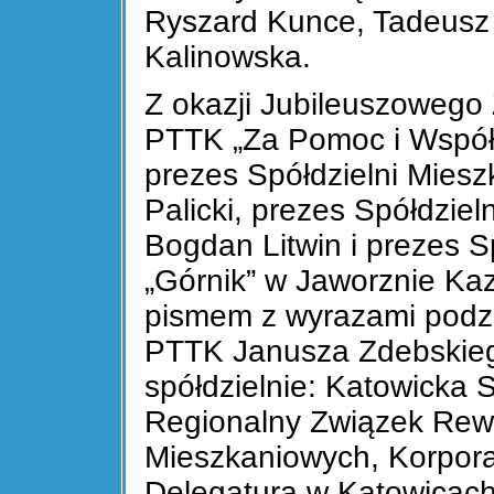
Ryszard Kunce, Tadeusz 
Kalinowska.
Z okazji Jubileuszoweg
PTTK „Za Pomoc i Współp
prezes Spółdzielni Mies
Palicki, prezes Spółdzie
Bogdan Litwin i prezes S
„Górnik” w Jaworznie Kaz
pismem z wyrazami podz
PTTK Janusza Zdebskieg
spółdzielnie: Katowicka 
Regionalny Związek Rewi
Mieszkaniowych, Korpora
Delegatura w Katowicach