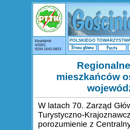
POLSKIEGO TOWARZYSTW
Kwartalnik
4/2001
ISSN 1642-0853
Regionalne
mieszkańców os
wojewódz
W latach 70. Zarząd Głó
Turystyczno-Krajoznawc
porozumienie z Centraln