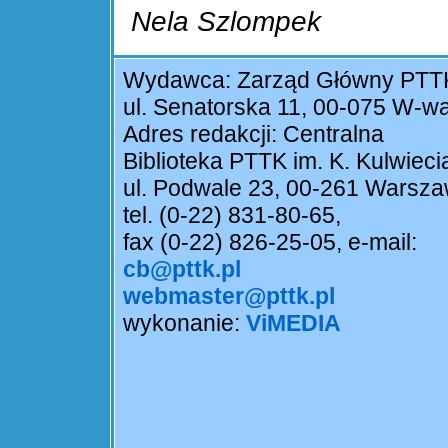
Nela Szlompek
Wydawca: Zarząd Główny PTT
ul. Senatorska 11, 00-075 W-w
Adres redakcji: Centralna
Biblioteka PTTK im. K. Kulwieci
ul. Podwale 23, 00-261 Warsz
tel. (0-22) 831-80-65,
fax (0-22) 826-25-05, e-mail:
cb@pttk.pl
webmaster@pttk.pl
wykonanie:
ViMEDIA