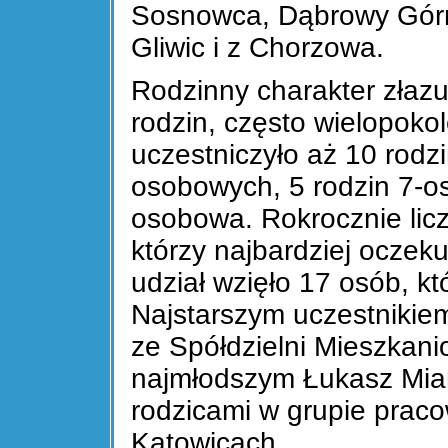
Sosnowca, Dąbrowy Górni
Gliwic i z Chorzowa.
Rodzinny charakter złazu
rodzin, często wielopoko
uczestniczyło aż 10 rodz
osobowych, 5 rodzin 7-os
osobowa. Rokrocznie licz
którzy najbardziej oczeku
udział wzięło 17 osób, kt
Najstarszym uczestnikiem
ze Spółdzielni Mieszkani
najmłodszym Łukasz Miar
rodzicami w grupie praco
Katowicach.