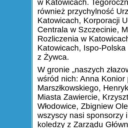
w Katowicach. Tegoroczny
również przychylność Ur
Katowicach, Korporacji U
Centrala w Szczecinie, M
Rozliczenia w Katowicac
Katowicach, Ispo-Polska 
z Żywca.
W gronie „naszych złazow
wśród nich: Anna Konior 
Marszłkowskiego, Henryk
Miasta Zawiercie, Krzysz
Włodowice, Zbigniew Ole
wszyscy nasi sponsorzy i
koledzy z Zarządu Głów