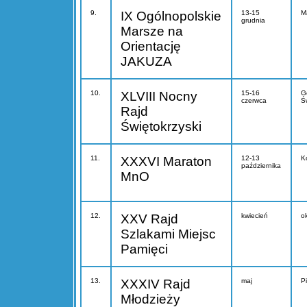
9.
IX Ogólnopolskie
13-15
M
grudnia
Marsze na
Orientację
JAKUZA
10.
XLVIII Nocny
15-16
G
czerwca
Ś
Rajd
Świętokrzyski
11.
XXXVI Maraton
12-13
K
października
MnO
12.
XXV Rajd
kwiecień
o
Szlakami Miejsc
Pamięci
13.
XXXIV Rajd
maj
P
Młodzieży