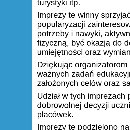
turystyki itp.
Imprezy te winny sprzyja
popularyzacji zaintereso
potrzeby i nawyki, aktywn
fizyczną, być okazją do d
umiejętności oraz wymia
Dziękując organizatorom
ważnych zadań edukacyjn
założonych celów oraz sat
Udział w tych imprezach p
dobrowolnej decyzji ucznió
placówek.
Imprezy te podzielono na