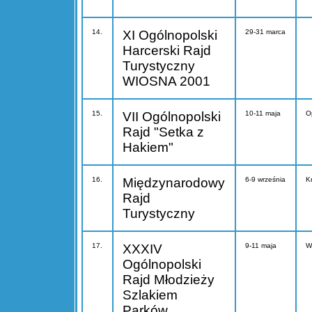
14.
XI Ogólnopolski
29-31 marca
Harcerski Rajd
Turystyczny
WIOSNA 2001
15.
VII Ogólnopolski
10-11 maja
O
Rajd "Setka z
Hakiem"
16.
Międzynarodowy
6-9 września
K
Rajd
Turystyczny
17.
XXXIV
9-11 maja
W
Ogólnopolski
Rajd Młodzieży
Szlakiem
Parków