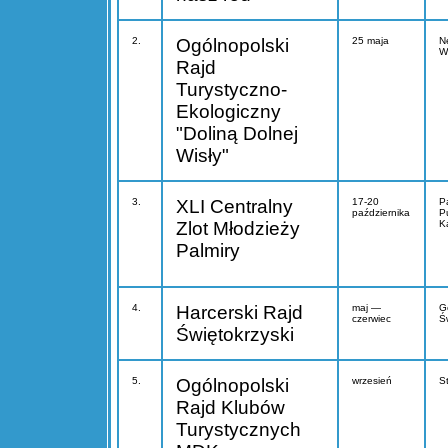
2.
Ogólnopolski
25 maja
N
Wi
Rajd
Turystyczno-
Ekologiczny
"Doliną Dolnej
Wisły"
3.
XLI Centralny
17-20
P
października
P
Zlot Młodzieży
K
Palmiry
4.
Harcerski Rajd
maj —
G
czerwiec
Ś
Świętokrzyski
5.
Ogólnopolski
wrzesień
S
Rajd Klubów
Turystycznych