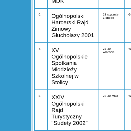
MDK
6.
Ogólnopolski
28 stycznia-
G
1 lutego
Harcerski Rajd
Zimowy
Głuchołazy 2001
7.
XV
27-30
W
września
Ogólnopolskie
Spotkania
Młodzieży
Szkolnej w
Stolicy
8.
XXIV
28-30 maja
W
Ogólnopolski
Rajd
Turystyczny
"Sudety 2002"