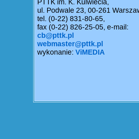
PTTK im. K. Kulwiecia,
ul. Podwale 23, 00-261 Warsza
tel. (0-22) 831-80-65,
fax (0-22) 826-25-05, e-mail:
cb@pttk.pl
webmaster@pttk.pl
wykonanie:
ViMEDIA