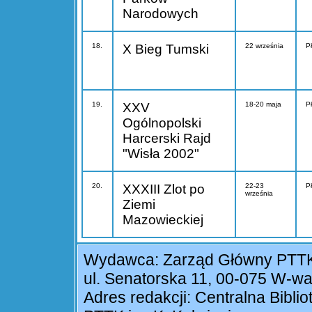
Narodowych
18.
X Bieg Tumski
22 września
P
19.
XXV
18-20 maja
P
Ogólnopolski
Harcerski Rajd
"Wisła 2002"
20.
XXXIII Zlot po
22-23
P
września
Ziemi
Mazowieckiej
Wydawca: Zarząd Główny PTT
ul. Senatorska 11, 00-075 W-w
Adres redakcji: Centralna Biblio