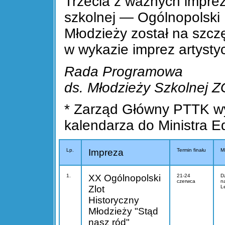
Trzecia z ważnych impre
szkolnej — Ogólnopolski
Młodzieży został na szcz
w wykazie imprez artysty
Rada Programowa
ds. Młodzieży Szkolnej 
* Zarząd Główny PTTK wy
kalendarza do Ministra Ed
Lp.
Impreza
Termin finału
Mi
1.
XX Ogólnopolski
21-24
D
czerwca
n
Zlot
L
Historyczny
Młodzieży "Stąd
nasz ród"