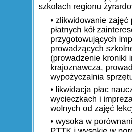
szkołach regionu żyrard
• zlikwidowanie zajęć
płatnych kół zainte
przygotowujących impr
prowadzących szkolne 
(prowadzenie kroniki i
krajoznawcza, prowa
wypożyczalnia sprzętu
• likwidacja płac nauc
wycieczkach i impreza
wolnych od zajęć lekcy
• wysoka w porównan
PTTK i wysokie w po