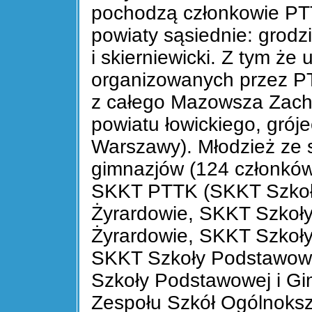
pochodzą członkowie PTTK
powiaty sąsiednie: grodz
i skierniewicki. Z tym że
organizowanych przez PT
z całego Mazowsza Zach
powiatu łowickiego, grój
Warszawy). Młodzież ze 
gimnazjów (124 członków
SKKT PTTK (SKKT Szkoł
Żyrardowie, SKKT Szko
Żyrardowie, SKKT Szkoł
SKKT Szkoły Podstawow
Szkoły Podstawowej i Gi
Zespołu Szkół Ogólnoksz