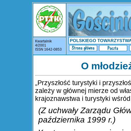
POLSKIEGO TOWARZYSTW
Kwartalnik
4/2001
ISSN 1642-0853
O młodzieży
„Przyszłość turystyki i przysz
zależy w głównej mierze od wł
krajoznawstwa i turystyki wśród
(Z uchwały Zarządu Głó
października 1999 r.)