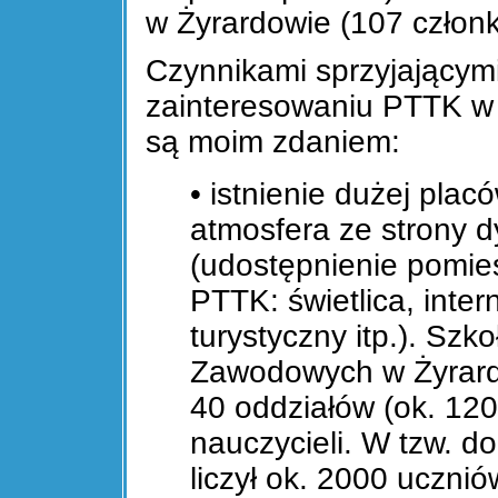
w Żyrardowie (107 człon
Czynnikami sprzyjającym
zainteresowaniu PTTK w Ż
są moim zdaniem:
• istnienie dużej placó
atmosfera ze strony dy
(udostępnienie pomie
PTTK: świetlica, inte
turystyczny itp.). Szko
Zawodowych w Żyrard
40 oddziałów (ok. 120
nauczycieli. W tzw. d
liczył ok. 2000 ucznió