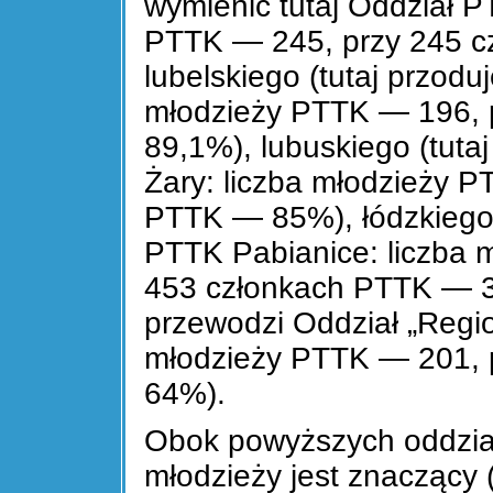
wymienić tutaj Oddział PT
PTTK — 245, przy 245 c
lubelskiego (tutaj przod
młodzieży PTTK — 196, 
89,1%), lubuskiego (tuta
Żary: liczba młodzieży 
PTTK — 85%), łódzkiego (
PTTK Pabianice: liczba 
453 członkach PTTK — 36
przewodzi Oddział „Regio
młodzieży PTTK — 201, 
64%).
Obok powyższych oddzia
młodzieży jest znaczący 