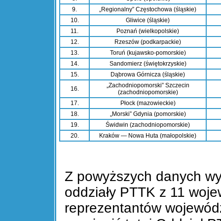
9.
„Regionalny” Częstochowa (śląskie)
10.
Gliwice (śląskie)
11.
Poznań (wielkopolskie)
12.
Rzeszów (podkarpackie)
13.
Toruń (kujawsko-pomorskie)
14.
Sandomierz (świętokrzyskie)
15.
Dąbrowa Górnicza (śląskie)
„Zachodniopomorski” Szczecin
16.
(zachodniopomorskie)
17.
Płock (mazowieckie)
18.
„Morski” Gdynia (pomorskie)
19.
Świdwin (zachodniopomorskie)
20.
Kraków — Nowa Huta (małopolskie)
Z powyższych danych wyn
oddziały PTTK z 11 woje
reprezentantów wojewódz