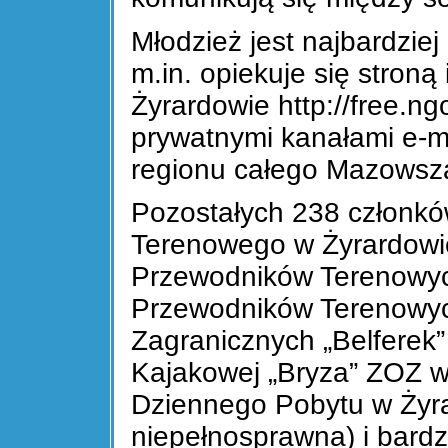
Młodzież jest najbardzie
m.in. opiekuje się stron
Żyrardowie http://free.ng
prywatnymi kanałami e-m
regionu całego Mazowsz
Pozostałych 238 członków
Terenowego w Żyrardowie
Przewodników Terenowyc
Przewodników Terenowyc
Zagranicznych „Belferek”
Kajakowej „Bryza” ZOZ w
Dziennego Pobytu w Żyra
niepełnosprawna) i bard