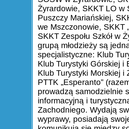
Żyrardowie, SKKT LO w
Puszczy Mariańskiej, S
we Mszczonowie, SKKT „T
SKKT Zespołu Szkół w Ży
grupą młodzieży są jedn
specjalistyczne: Klub Tu
Klub Turystyki Górskiej i
Klub Turystyki Morskiej i
PTTK „Esperanto” (razem
prowadzą samodzielnie s
informacyjną i turystycz
Zachodniego. Wydają swo
wyprawy, posiadają swoje
komunikują się między s