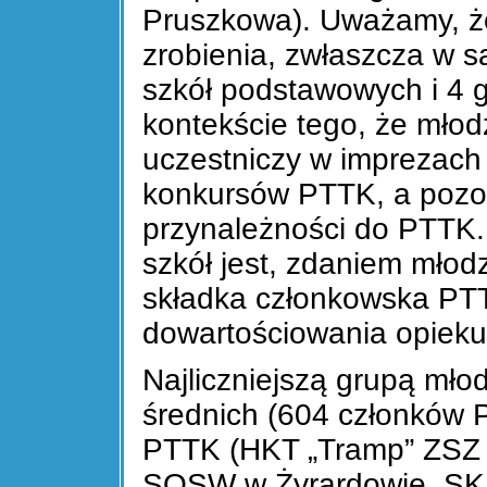
Pruszkowa). Uważamy, że 
zrobienia, zwłaszcza w s
szkół podstawowych i 4 
kontekście tego, że młodz
uczestniczy w imprezach 
konkursów PTTK, a pozos
przynależności do PTTK
szkół jest, zdaniem młod
składka członkowska PTT
dowartościowania opie
Najliczniejszą grupą mło
średnich (604 członków
PTTK (HKT „Tramp” ZSZ
SOSW w Żyrardowie, SK