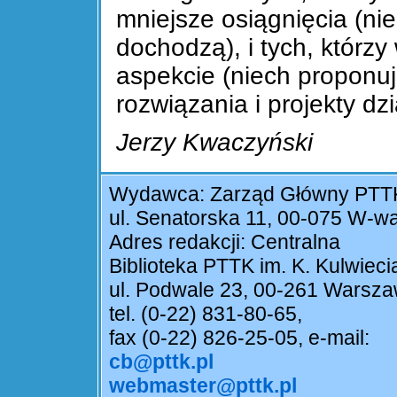
mniejsze osiągnięcia (nie
dochodzą), i tych, którz
aspekcie (niech proponuj
rozwiązania i projekty dzi
Jerzy Kwaczyński
Wydawca: Zarząd Główny PTT
ul. Senatorska 11, 00-075 W-w
Adres redakcji: Centralna
Biblioteka PTTK im. K. Kulwieci
ul. Podwale 23, 00-261 Warsz
tel. (0-22) 831-80-65,
fax (0-22) 826-25-05, e-mail:
cb@pttk.pl
webmaster@pttk.pl