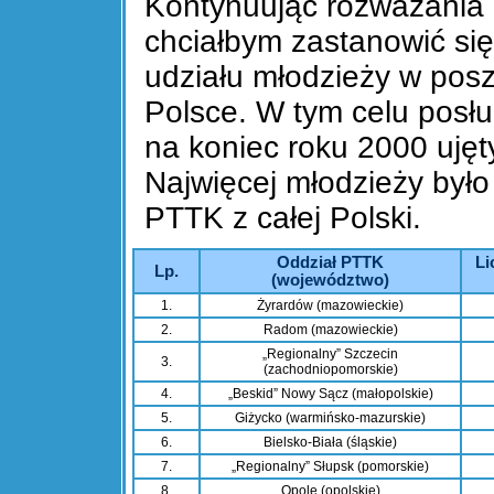
Kontynuując rozważania 
chciałbym zastanowić si
udziału młodzieży w pos
Polsce. W tym celu posłu
na koniec roku 2000 ujęt
Najwięcej młodzieży był
PTTK z całej Polski.
Oddział PTTK
Li
Lp.
(województwo)
1.
Żyrardów (mazowieckie)
2.
Radom (mazowieckie)
„Regionalny” Szczecin
3.
(zachodniopomorskie)
4.
„Beskid” Nowy Sącz (małopolskie)
5.
Giżycko (warmińsko-mazurskie)
6.
Bielsko-Biała (śląskie)
7.
„Regionalny” Słupsk (pomorskie)
8.
Opole (opolskie)