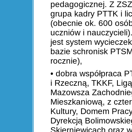
pedagogicznej. Z ZSZ
grupa kadry PTTK i l
(obecnie ok. 600 osó
uczniów i nauczycieli
jest system wyciecze
bazie schronisk PTSM
rocznie),
• dobra współpraca 
i Rzeczną, TKKF, Lig
Mazowsza Zachodnieg
Mieszkaniową, z czt
Kultury, Domem Pracy
Dyrekcją Bolimowski
Skierniewicach oraz 