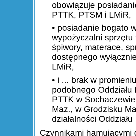
obowiązuje posiadani
PTTK, PTSM i LMiR,
• posiadanie bogato 
wypożyczalni sprzętu 
śpiwory, materace, spr
dostępnego wyłączni
LMiR,
• i ... brak w promien
podobnego Oddziału P
PTTK w Sochaczewie,
Maz., w Grodzisku Ma
działalności Oddział
Czynnikami hamującymi d