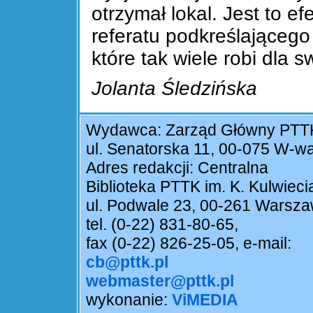
otrzymał lokal. Jest to e
referatu podkreślająceg
które tak wiele robi dla 
Jolanta Śledzińska
Wydawca: Zarząd Główny PTT
ul. Senatorska 11, 00-075 W-w
Adres redakcji: Centralna
Biblioteka PTTK im. K. Kulwieci
ul. Podwale 23, 00-261 Warsz
tel. (0-22) 831-80-65,
fax (0-22) 826-25-05, e-mail:
cb@pttk.pl
webmaster@pttk.pl
wykonanie:
ViMEDIA