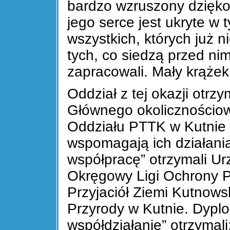
bardzo wzruszony dziękow
jego serce jest ukryte w 
wszystkich, których już n
tych, co siedzą przed n
zapracowali. Mały krąże
Oddział z tej okazji otrz
Głównego okolicznościow
Oddziału PTTK w Kutnie p
wspomagają ich działani
współpracę” otrzymali Ur
Okręgowy Ligi Ochrony P
Przyjaciół Ziemi Kutnows
Przyrody w Kutnie. Dyp
współdziałanie” otrzymal