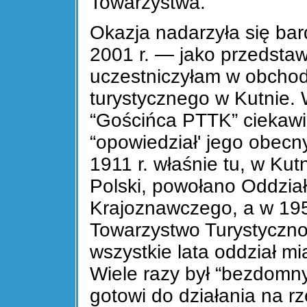
Towarzystwa.
Okazja nadarzyła się bar
2001 r. — jako przedsta
uczestniczyłam w obchoda
turystycznego w Kutnie
“Gościńca PTTK” ciekawie
“opowiedział' jego obec
1911 r. właśnie tu, w Ku
Polski, powołano Oddzia
Krajoznawczego, a w 195
Towarzystwo Turystyczno
wszystkie lata oddział mi
Wiele razy był “bezdomny”
gotowi do działania na rz