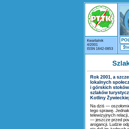
PO
Kwartalnik
4/2001
ISSN 1642-0853
Szla
Rok 2001, a szczeg
lokalnych społec
i górskich stoków
szlaków turystycz
Kotliny Żywieckie
Na dziś — oszołomien
tego sprawę. Jednak
telewizyjnych relacj
— jeszcze przed powod
arogancji. Ludzie o