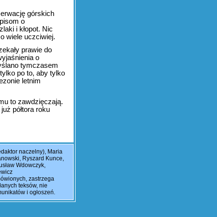
erwację górskich
episom o
ki i kłopot. Nic
o wiele uczciwiej.
zekały prawie do
wyjaśnienia o
myślano tymczasem
lko po to, aby tylko
ezonie letnim
omu to zawdzięczają.
 już półtora roku
daktor naczelny), Maria
ranowski, Ryszard Kunce,
gusław Wdowczyk,
ewicz
mówionych, zastrzega
łanych teksów, nie
unikatów i ogłoszeń.