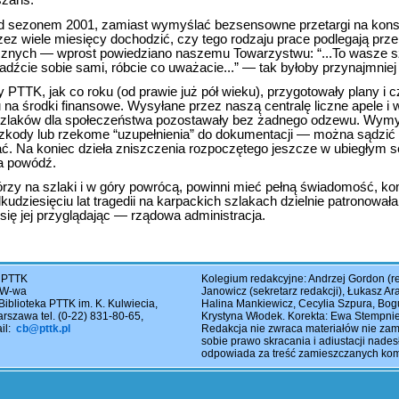
szans.
d sezonem 2001, zamiast wymyślać bezsensowne przetargi na kons
zez wiele miesięcy dochodzić, czy tego rodzaju prace podlegają prz
znych — wprost powiedziano naszemu Towarzystwu: “...To wasze szla
dźcie sobie sami, róbcie co uważacie...” — tak byłoby przynajmniej 
PTTK, jak co roku (od prawie już pół wieku), przygotowały plany i c
u na środki finansowe. Wysyłane przez naszą centralę liczne apele i 
 szlaków dla społeczeństwa pozostawały bez żadnego odzewu. Wy
zkody lub rzekome “uzupełnienia” do dokumentacji — można sądzić ty
ć. Na koniec dzieła zniszczenia rozpoczętego jeszcze w ubiegłym s
a powódź.
órzy na szlaki i w góry powrócą, powinni mieć pełną świadomość, k
lkudziesięciu lat tragedii na karpackich szlakach dzielnie patronowała
 się jej przyglądając — rządowa administracja.
 PTTK
Kolegium redakcyjne: Andrzej Gordon (re
5 W-wa
Janowicz (sekretarz redakcji), Łukasz A
Biblioteka PTTK im. K. Kulwiecia,
Halina Mankiewicz, Cecylia Szpura, Bo
rszawa tel. (0-22) 831-80-65,
Krystyna Włodek. Korekta: Ewa Stempni
ail:
cb@pttk.pl
Redakcja nie zwraca materiałów nie za
sobie prawo skracania i adiustacji nades
odpowiada za treść zamieszczanych kom