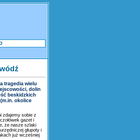
O
owódź
a tragedia wielu
ejscowości, dolin
ęść beskidzkich
(m.in. okolice
ni zdajemy sobie z
 czołówek gazet i
e, że nasze szlaki
urzędniczej głupoty i
akach już wcześniej