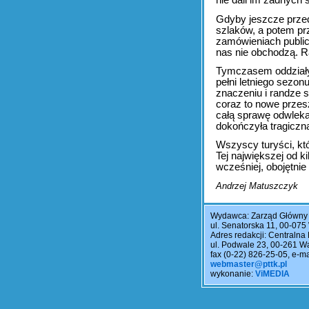
nie dali im żadnych 
Gdyby jeszcze prze
szlaków, a potem pr
zamówieniach public
nas nie obchodzą. Ra
Tymczasem oddziały 
pełni letniego sezon
znaczeniu i randze
coraz to nowe przes
całą sprawę odwleka
dokończyła tragiczn
Wszyscy turyści, kt
Tej największej od ki
wcześniej, obojętnie
Andrzej Matuszczyk
Wydawca: Zarząd Główny
ul. Senatorska 11, 00-07
Adres redakcji: Centralna 
ul. Podwale 23, 00-261 Wa
fax (0-22) 826-25-05, e-m
webmaster@pttk.pl
wykonanie:
ViMEDIA