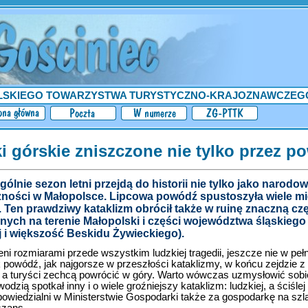
LSKIEGO TOWARZYSTWA TURYSTYCZNO-KRAJOZNAWCZEG
ki górskie zniszczone nie tylko przez p
ólnie sezon letni przejdą do historii nie tylko jako narodow
zności w Małopolsce. Lipcowa powódź spustoszyła wiele mi
. Ten prawdziwy kataklizm obrócił także w ruinę znaczną cz
nych na terenie Małopolski i części województwa śląskiego 
j i większość Beskidu Żywieckiego).
i rozmiarami przede wszystkim ludzkiej tragedii, jeszcze nie w peł
 powódź, jak najgorsze w przeszłości kataklizmy, w końcu zejdzie z
i, a turyści zechcą powrócić w góry. Warto wówczas uzmysłowić sobi
zią spotkał inny i o wiele groźniejszy kataklizm: ludzkiej, a ściślej 
dpowiedzialni w Ministerstwie Gospodarki także za gospodarkę na szl