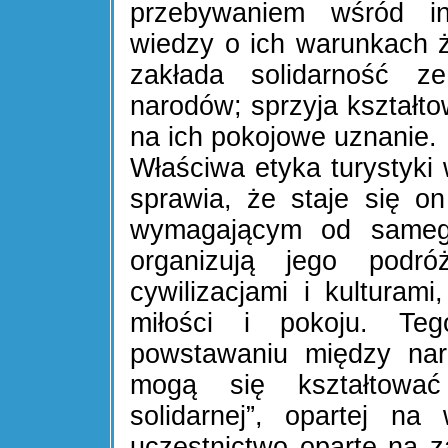
przebywaniem wśród i
wiedzy o ich warunkach życ
zakłada solidarność z
narodów; sprzyja kształt
na ich pokojowe uznanie.
Właściwa etyka turystyki
sprawia, że staje się o
wymagającym od samego
organizują jego podró
cywilizacjami i kulturami
miłości i pokoju. Teg
powstawaniu między naro
mogą się kształtować 
solidarnej”, opartej na
uczestnictwo oparte na 