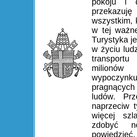
pokoju i d
przekazu
wszystkim, 
w tej ważne
Turystyka j
w życiu lud
transportu
milionów 
wypoczynku 
pragnących
ludów. Prz
naprzeciw 
więcej szl
zdobyć n
powiedzieć,