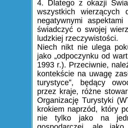
4. Dlatego z okazji Św
wszystkich wierzących 
negatywnymi aspektami t
świadczyć o swojej wierz
ludzkiej rzeczywistości.
Niech nikt nie ulega po
jako „odpoczynku od wartoś
1993 r.). Przeciwnie, nale
kontekście na uwagę zas
turystyce”, będący owoc
przez kraje, różne stowa
Organizację Turystyki (
krokiem naprzód, który 
nie tylko jako na jed
gospodarczej, ale jak