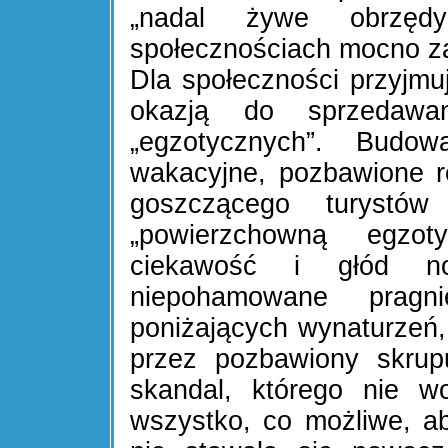
„nadal żywe obrzędy
społecznościach mocno za
Dla społeczności przyjmuj
okazją do sprzedawa
„egzotycznych”. Budo
wakacyjne, pozbawione re
goszczącego turystó
„powierzchowną egzo
ciekawość i głód n
niepohamowane prag
poniżających wynaturzeń, 
przez pozbawiony skrup
skandal, którego nie w
wszystko, co możliwe, 