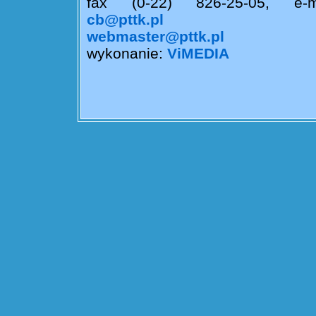
fax (0-22) 826-25-05, e-m
cb@pttk.pl
webmaster@pttk.pl
wykonanie:
ViMEDIA