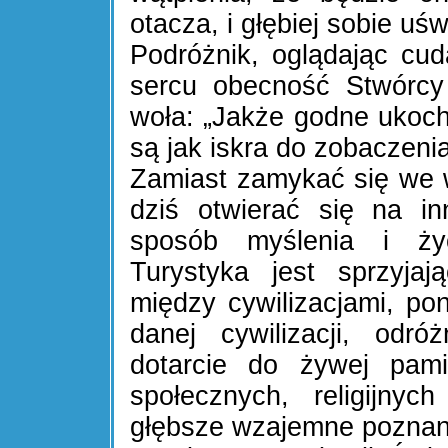
otacza, i głębiej sobie uś
Podróżnik, oglądając c
sercu obecność Stwórcy 
woła: „Jakże godne ukoch
są jak iskra do zobaczenia
Zamiast zamykać się we w
dziś otwierać się na i
sposób myślenia i ży
Turystyka jest sprzyja
między cywilizacjami, p
danej cywilizacji, odró
dotarcie do żywej pami
społecznych, religijny
głębsze wzajemne poznan