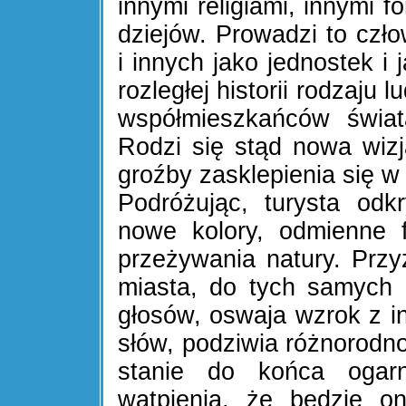
innymi religiami, innymi f
dziejów. Prowadzi to czł
i innych jako jednostek i
rozległej historii rodzaju 
współmieszkańców świa
Rodzi się stąd nowa wizj
groźby zasklepienia się w
Podróżując, turysta odk
nowe kolory, odmienne 
przeżywania natury. Prz
miasta, do tych samych
głosów, oswaja wzrok z i
słów, podziwia różnorodnoś
stanie do końca ogar
wątpienia, że będzie o