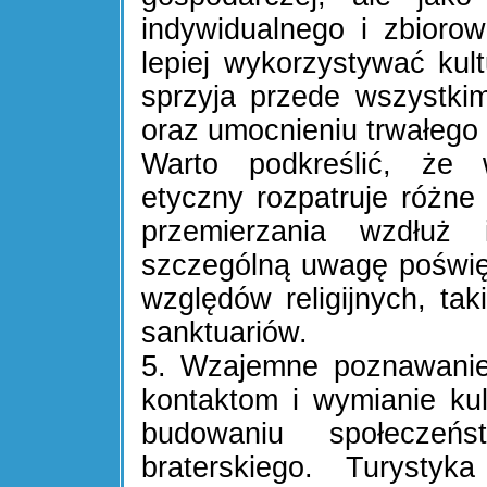
indywidualnego i zbioro
lepiej wykorzystywać kul
sprzyja przede wszystkim
oraz umocnieniu trwałego
Warto podkreślić, że
etyczny rozpatruje różne 
przemierzania wzdłuż
szczególną uwagę poświ
względów religijnych, tak
sanktuariów.
5. Wzajemne poznawanie 
kontaktom i wymianie k
budowaniu społeczeńs
braterskiego. Turyst