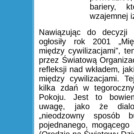
bariery, k
wzajemnej i
Nawiązując do decyzji 
ogłosiły rok 2001 „Mi
między cywilizacjami”, t
przez Światową Organizac
refleksji nad wkładem, ja
między cywilizacjami. T
kilka zdań w tegoroczn
Pokoju. Jest to bowie
uwagę, jako że dialo
„nieodzowny sposób b
pojednanego, mogącego s