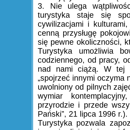
3. Nie ulega wątpliwoś
turystyka staje się sp
cywilizacjami i kulturam
cenną przysługę pokojowi
się pewne okoliczności, k
Turystyka umożliwia b
codziennego, od pracy, o
nad nami ciążą. W tej s
„spojrzeć innymi oczyma n
uwolniony od pilnych zaj
wymiar kontemplacyjn
przyrodzie i przede wszy
Pański”, 21 lipca 1996 r.).
Turystyka pozwala zapoz