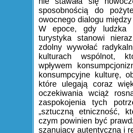
nie stawała się nowocz
sposobnością do pożyt
owocnego dialogu między 
W epoce, gdy ludzka sp
turystyka stanowi nier
zdolny wywołać radykal
kulturach wspólnot, k
wpływem konsumpcjoniz
konsumpcyjne kulturę, ob
które ulegają coraz wię
oczekiwania wciąż rosn
zaspokojenia tych potr
„sztuczną etniczność, k
czym powinien być prawdz
szanujący autentyczną i 