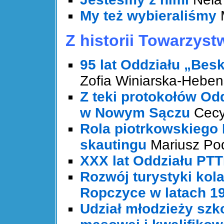
My też wybieraliśmy
Z historii Towarzyst
95 lat Oddziału „Be
Zofia Winiarska-Hebens
Z teki protokołów Od
w Nowym Sączu
Cecy
Rola piotrkowskiego
skautingu
Mariusz Po
XXX lat Oddziału PT
Rozwój turystyki kol
Ropczyce w latach 1
Udział młodzieży szk