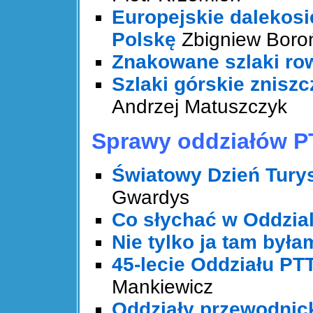
Europejskie dalekosi
Polskę
Zbigniew Boro
Znakowane szlaki r
Szlaki górskie znisz
Andrzej Matuszczyk
Sprawy oddziałów 
Światowy Dzień Tury
Gwardys
Co słychać w Oddzia
Nie tylko ja tam była
45-lecie Oddziału PT
Mankiewicz
Oddziały przewodnic