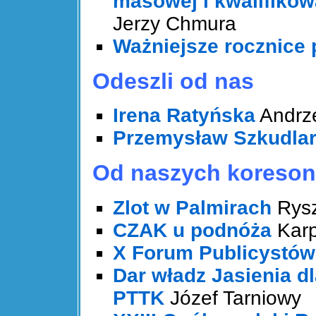
masowej i kwalifiko
Jerzy Chmura
Ważniejsze rocznice 
Odeszli od nas
Irena Ratyńska
Andrze
Przemysław Szkudla
Od naszych koreso
Zlot w Palmirach
Rysz
CZAK u podnóża
Karp
X Forum Publicystó
Dar władz Jasienia d
PTTK
Józef Tarniowy