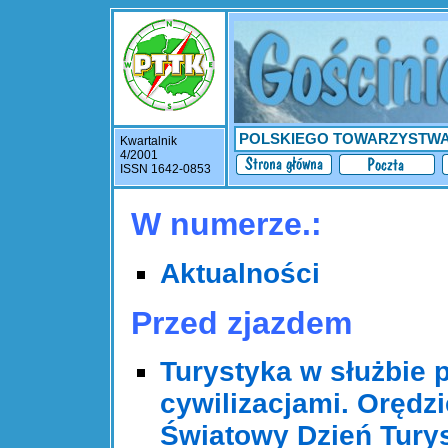
POLSKIEGO TOWARZYSTW
Kwartalnik
4/2001
ISSN 1642-0853
W numerze.:
Aktualności
Przed zjazdem
Turystyka w służbie 
cywilizacjami. Orędzi
Światowy Dzień Turys