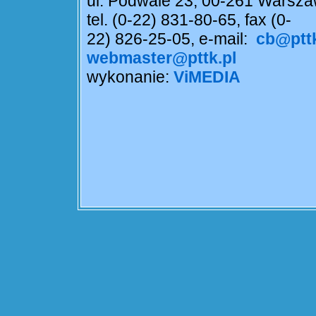
ul. Podwale 23, 00-261 Warsz
tel. (0-22) 831-80-65, fax (0-
22) 826-25-05, e-mail:
cb@pttk
webmaster@pttk.pl
wykonanie:
ViMEDIA