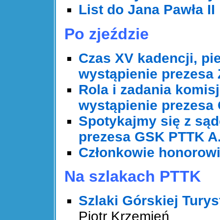
List do Jana Pawła II
Po zjeździe
Czas XV kadencji, pi
wystąpienie prezesa
Rola i zadania komis
wystąpienie prezesa
Spotykajmy się z sąd
prezesa GSK PTTK A.
Członkowie honorow
Na szlakach PTTK
Szlaki Górskiej Turys
Piotr Krzemień