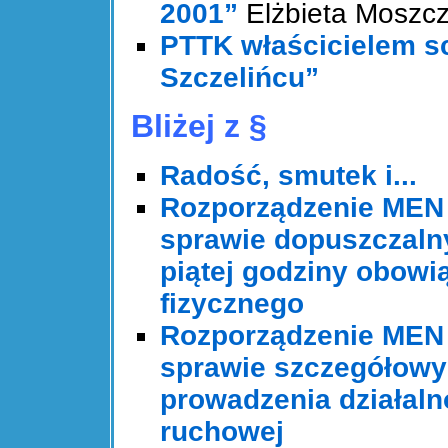
2001”
Elżbieta Moszc
PTTK właścicielem sc
Szczelińcu”
Bliżej z §
Radość, smutek i...
Rozporządzenie MEN z
sprawie dopuszczalnyc
piątej godziny obow
fizycznego
Rozporządzenie MEN z
sprawie szczegółowy
prowadzenia działalno
ruchowej