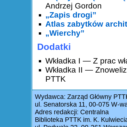
Andrzej Gordon
„Zapis drogi”
Atlas zabytków archi
„Wierchy”
Dodatki
Wkładka I — Z prac w
Wkładka II — Znoweliz
PTTK
Wydawca: Zarząd Główny PTT
ul. Senatorska 11, 00-075 W-w
Adres redakcji: Centralna
Biblioteka PTTK im. K. Kulwieci