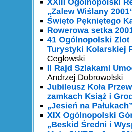
XXIII Ogólnopolski R
„Zalew Wiślany 2001
Święto Pękniętego K
Rowerowa setka 200
41 Ogólnopolski Zlo
Turystyki Kolarskiej 
Cegłowski
II Rajd Szlakami Um
Andrzej Dobrowolski
Jubileusz Koła Prze
zamkach Książ i Gro
„Jesień na Pałukach
XIX Ogólnopolski Gó
„Beskid Średni i Wy