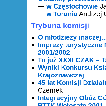
—
w Częstochowie
Ja
—
w Toruniu
Andrzej 
Trybuna komisji
O młodzieży inaczej... 
Imprezy turystyczne
2001/2002
To już XXXI CZAK – 
Wyniki Konkursu Ksią
Krajoznawczej
45 lat Komisji Dział
Czernek
Integracyjny Obóz Gór
PTTK Wołosate 2001