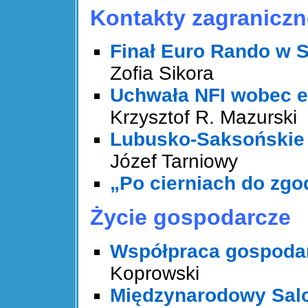
Kontakty zagraniczn
Finał Euro Rando w 
Zofia Sikora
Uchwała NFI wobec e
Krzysztof R. Mazurski
Lubusko-Saksońskie 
Józef Tarniowy
„Po cierniach do zg
Życie gospodarcze
Współpraca gospoda
Koprowski
Międzynarodowy Salo