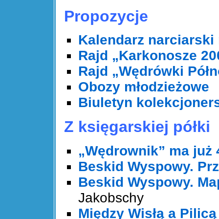
Propozycje
Kalendarz narciarski
Rajd „Karkonosze 20
Rajd „Wędrówki Pół
Obozy młodzieżowe
Biuletyn kolekcjoner
Z księgarskiej półki
„Wędrownik” ma już 
Beskid Wyspowy. Prz
Beskid Wyspowy. Map
Jakobschy
Między Wisłą a Pilic