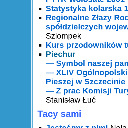
Statystyka kolarska
Regionalne Złazy Ro
spółdzielczych woje
Szlompek
Kurs przodowników tu
Piechur
— Symbol naszej pa
— XLIV Ogólnopolski
Pieszej w Szczecinie 
— Z prac Komisji Tur
Stanisław Łuć
Tacy sami
Jesteśmy z nimi
Nela