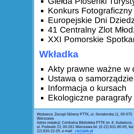
Giełda Piosenki Turyst
Konkurs Fotograficzny
Europejskie Dni Dzied
41 Centralny Zlot Mło
XXI Pomorskie Spotka
Wkładka
Akty prawne ważne w dz
Ustawa o samorządzie
Informacja o kursach
Ekologiczne paragrafy 
Wydawca: Zarząd Główny PTTK, ul. Senatorska 11, 00-075
Warszawa
Adres redakcji: Centralna Biblioteka PTTK im. K. Kulwiecia,
ul. Podwale 23, 00-261 Warszawa tel. (0-22) 831-80-65, fax 
22) 826-22-05, e-mail:
cb@pttk.pl