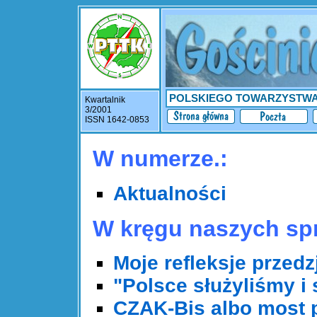
POLSKIEGO TOWARZYSTW
Kwartalnik
3/2001
ISSN 1642-0853
W numerze.:
Aktualności
W kręgu naszych sp
Moje refleksje przed
"Polsce służyliśmy i
CZAK-Bis albo most