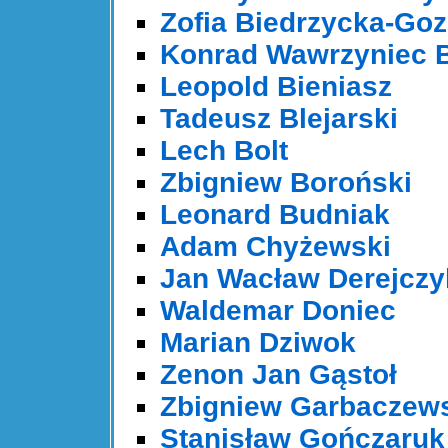
Zofia Biedrzycka-Go
Konrad Wawrzyniec B
Leopold Bieniasz
Tadeusz Blejarski
Lech Bolt
Zbigniew Boroński
Leonard Budniak
Adam Chyżewski
Jan Wacław Derejczy
Waldemar Doniec
Marian Dziwok
Zenon Jan Gąstoł
Zbigniew Garbaczew
Stanisław Gończaruk