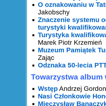
O oznakowaniu w Tatr
Jakobschy
Znaczenie systemu o
turystyki kwalifikowa
Turystyka kwalifiko
Marek Piotr Krzemień
Muzeum Pamiątek Tu
Zając
Odznaka 50-lecia PTT
Towarzystwa album 
Wstęp
Andrzej Gordo
Nasi Członkowie Ho
Mieczysław Banaczy