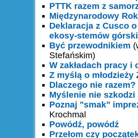
PTTK razem z samor
Międzynarodowy Ro
Deklaracja z Cusco 
ekosy-stemów górsk
Być przewodnikiem
(
Stefańskim)
W zakładach pracy i 
Z myślą o młodzieży
Dlaczego nie razem?
Myślenie nie szkodzi
Poznaj "smak" imprez
Krochmal
Powódź, powódź
Przełom czy początek