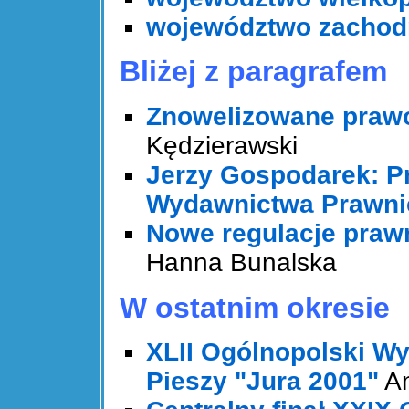
województwo zachod
Bliżej z paragrafem
Znowelizowane praw
Kędzierawski
Jerzy Gospodarek: P
Wydawnictwa Prawni
Nowe regulacje praw
Hanna Bunalska
W ostatnim okresie
XLII Ogólnopolski W
Pieszy "Jura 2001"
An