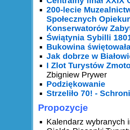
Centralny finał XXI
200-lecie Muzealnict
Społecznych Opieku
Konserwatorów Zaby
Świątynia Sybilli 180
Bukowina świętowała
Jak dobrze w Białow
I Zlot Turystów Zmo
Zbigniew Prywer
Podziękowanie
Strzeliło 70! - Schr
Propozycje
Kalendarz wybranych 