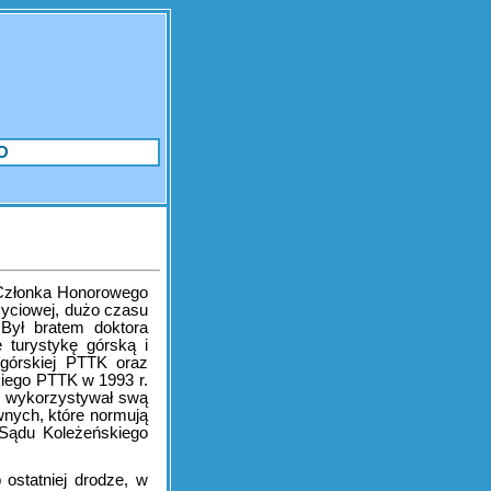
O
, Członka Honorowego
życiowej, dużo czasu
Był bratem doktora
 turystykę górską i
 górskiej PTTK oraz
kiego PTTK w 1993 r.
i wykorzystywał swą
wnych, które normują
 Sądu Koleżeńskiego
 ostatniej drodze, w