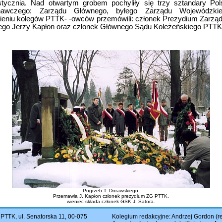
tycznia. Nad otwartym grobem pochyliły się trzy sztandary Po
oznawczego: Zarządu Głównego, byłego Zarządu Wojewódzki
ieniu kolegów PTTK- -owców przemówili: członek Prezydium Zarząd
ego Jerzy Kapłon oraz członek Głównego Sądu Koleżeńskiego PTTK
Pogrzeb T. Dorawskiego.
Przemawia J. Kapłon członek prezydium ZG PTTK,
wieniec składa członek GSK J. Satora.
TTK, ul. Senatorska 11, 00-075
Kolegium redakcyjne: Andrzej Gordon (re