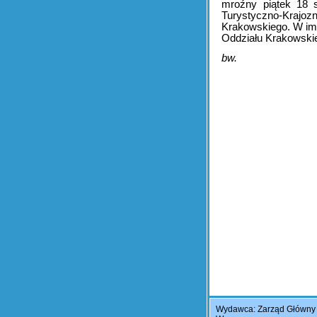
mroźny piątek 18 s
Turystyczno-Kraj
Krakowskiego. W im
Oddziału Krakowski
bw.
Wydawca: Zarząd Główny P