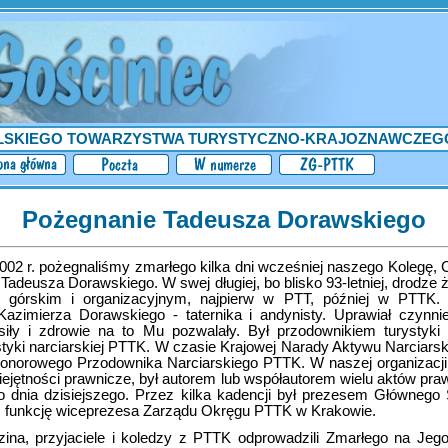
LSKIEGO TOWARZYSTWA TURYSTYCZNO-KRAJOZNAWCZEG
Pożegnanie Tadeusza Dorawskiego
002 r. pożegnaliśmy zmarłego kilka dni wcześniej naszego Kolegę
Tadeusza Dorawskiego. W swej długiej, bo blisko 93-letniej, drodze 
 górskim i organizacyjnym, najpierw w PTT, później w PTTK. 
Kazimierza Dorawskiego - taternika i andynisty. Uprawiał czynnie
 siły i zdrowie na to Mu pozwalały. Był przodownikiem turystyki
tyki narciarskiej PTTK. W czasie Krajowej Narady Aktywu Narciars
onorowego Przodownika Narciarskiego PTTK. W naszej organizacj
miejętności prawnicze, był autorem lub współautorem wielu aktów pra
o dnia dzisiejszego. Przez kilka kadencji był prezesem Głównego
eż funkcję wiceprezesa Zarządu Okręgu PTTK w Krakowie.
dzina, przyjaciele i koledzy z PTTK odprowadzili Zmarłego na Jego