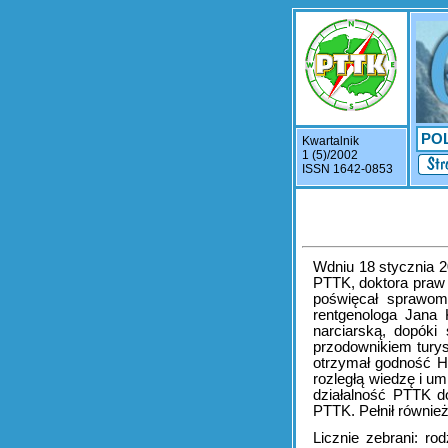
PO
Kwartalnik
1 (5)/2002
ISSN 1642-0853
Wdniu 18 stycznia 2
PTTK, doktora praw 
poświęcał sprawom
rentgenologa Jana 
narciarską, dopóki
przodownikiem turys
otrzymał godność H
rozległą wiedzę i u
działalność PTTK d
PTTK. Pełnił równi
Licznie zebrani: ro