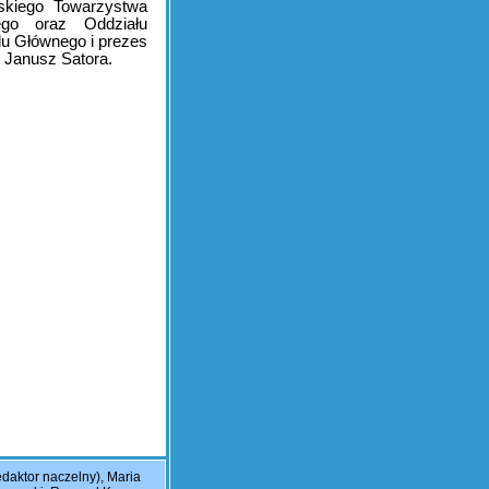
lskiego Towarzystwa
ego oraz Oddziału
u Głównego i prezes
 Janusz Satora.
daktor naczelny), Maria