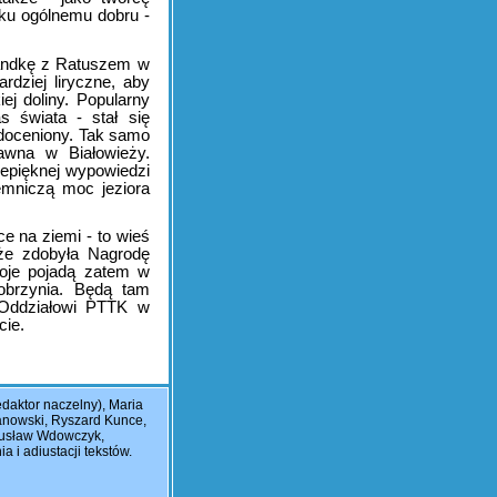
 ku ogólnemu dobru -
 randkę z Ratuszem w
rdziej liryczne, aby
j doliny. Popularny
 świata - stał się
 doceniony. Tak samo
awna w Białowieży.
rzepięknej wypowiedzi
emniczą moc jeziora
e na ziemi - to wieś
 że zdobyła Nagrodę
boje pojadą zatem w
Dobrzynia. Będą tam
 Oddziałowi PTTK w
cie.
daktor naczelny), Maria
ranowski, Ryszard Kunce,
gusław Wdowczyk,
 i adiustacji tekstów.