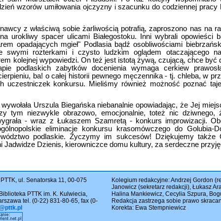
dzień wzorów umiłowania ojczyzny i szacunku do codziennej pracy
znawcy z właściwą sobie żarliwością potrafią, zaproszono nas na
na urokliwy spacer ulicami Białegostoku. Inni wybrali opowieści ba
rem opadających mgieł" Podlasia bądź osobliwościami biebrzańskie
e swymi rozterkami i czysto ludzkim oglądem otaczającego nas
m kolejnej wypowiedzi. On też jest istotą żywą, czującą, chce być
apie podlaskich zabytków docenienia wymaga cerkiew prawosł
ierpieniu, ba! o całej historii pewnego męczennika - tj. chleba, w p
ch uczestniczek konkursu. Mieliśmy również możność poznać taj
ywołała Urszula Biegańska niebanalnie opowiadając, że Jej miejsc
zy tym niezwykle obrazowo, emocjonalnie, toteż nic dziwnego,
wygrała - wraz z Łukaszem Szamretą - konkurs improwizacji. O
 ogólnopolskie eliminacje konkursu krasomówczego do Golubia-
ewództwo podlaskie. Życzymy im sukcesów! Dziękujemy także
i Jadwidze Dzienis, kierowniczce domu kultury, za serdeczne przyję
TTK, ul. Senatorska 11, 00-075
Kolegium redakcyjne: Andrzej Gordon (re
Janowicz (sekretarz redakcji), Łukasz A
Biblioteka PTTK im. K. Kulwiecia,
Halina Mankiewicz, Cecylia Szpura, Bo
szawa tel. (0-22) 831-80-65, fax (0-
Redakcja zastrzega sobie prawo skracania
@pttk.pl
Korekta: Ewa Stempniewicz