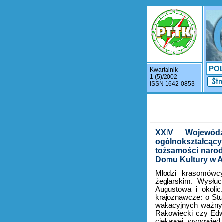
PO
Kwartalnik
1 (5)/2002
ISSN 1642-0853
XXIV Wojewód
ogólnokształcąc
tożsamości narod
Domu Kultury w 
Młodzi krasomówcy
żeglarskim. Wysłuc
Augustowa i okolic
krajoznawcze: o St
wakacyjnych ważnyc
Rakowiecki czy Edwa
ciekawej wypowiedz