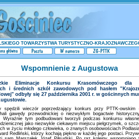
LSKIEGO TOWARZYSTWA TURYSTYCZNO-KRAJOZNAWCZEG
Wspomnienie z Augustowa
zkie Eliminacje Konkursu Krasomówczego dla u
ych i średnich szkół zawodowych pod hasłem "Krajo
owej" odbyły się 27 października 2001 r. w gościnnych m
Augustowie.
 spędzili wieczór poprzedzający konkurs przy PTTK-owskim
hali gawędy przewodnickiej o niezwykłym bogactwie historycz
. Wyraźnie tym podbudowani tworzyli podczas konkursu własne,
udzienicznej jako niezwykle ciekawym miejscu pielgrzymek, o szcz
h w życiu młodego człowieka, o znanych osobowościach Podlasia,
rd Redliński, którzy kochają piękno w każdej jego postaci. Przyw
i sam Marszałek Józef Piłsudski. Po raz kolejny wspomniano 