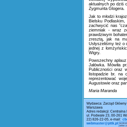
aktualnych po dziś 
Zygmunta Glogera.
Jak to młodzi krajo
Bielsku Podlaskim, 
zachwycić nas "cza
ziemniak - wraz z
prawdziwym bohatere
zresztą, jak na m
Usłyszeliśmy też o c
jednej z łomżyński
Wigry.
Powszechny aplauz w
Jałówka. Mówiła pr
Publiczności oraz 
listopadzie br. na
reprezentować woj
Augustowie oraz pan
Maria Maranda
Wydawca: Zarząd Główny P
Warszawa
Adres redakcji: Centralna 
ul. Podwale 23, 00-261 War
22) 826-22-05, e-mail:
cb
webmaster@pttk.pl