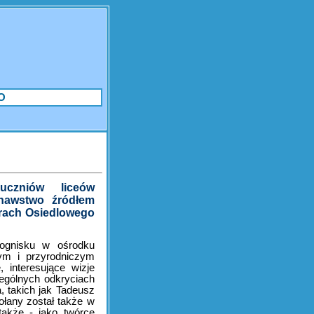
O
czniów liceów
znawstwo źródłem
urach Osiedlowego
 ognisku w ośrodku
nym i przyrodniczym
 interesujące wizje
ególnych odkryciach
 takich jak Tadeusz
ołany został także w
także - jako twórcę