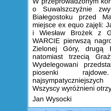
W przeprowadzonym konk
o Suwalszczyźnie zwy
Białegostoku przed Ma
miejsce ex equo zajęli: 
i Wiesław Brożek z G
WARCIE pierwszą nagro
Zielonej Góry, drugą 
natomiast trzecią Gra
Wydelegowani przedstaw
piosenki rajdo
najsympatyczniejszyc
Wszyscy wyróżnieni otrz
Jan Wysocki