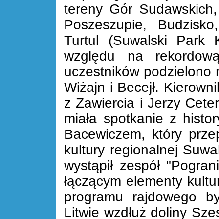
tereny Gór Sudawskich, 
Poszeszupie, Budzisko,
Turtul (Suwalski Park 
względu na rekordową
uczestników podzielono 
Wiżajn i Becejł. Kierowni
z Zawiercia i Jerzy Cete
miała spotkanie z hist
Bacewiczem, który przepr
kultury regionalnej Suwa
wystąpił zespół "Pogran
łączącym elementy kultury
programu rajdowego b
Litwie wzdłuż doliny Sz