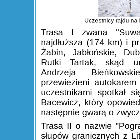
Uczestnicy rajdu na
Trasa I zwana "Suwal
najdłuższa (174 km) i p
Żabin, Jabłońskie, Dub
Rutki Tartak, skąd u
Andrzeja Bieńkowsk
przewiezieni autokarem
uczestnikami spotkał s
Bacewicz, który opowiedz
następnie gwarą o zwycza
Trasa II o nazwie "Pogr
słupów granicznych z L