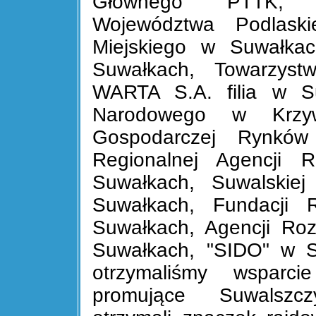
Głównego PTTK, U
Województwa Podlask
Miejskiego w Suwałka
Suwałkach, Towarzyst
WARTA S.A. filia w Su
Narodowego w Krzywy
Gospodarczej Rynkó
Regionalnej Agencji 
Suwałkach, Suwalskiej 
Suwałkach, Fundacji R
Suwałkach, Agencji Ro
Suwałkach, "SIDO" w 
otrzymaliśmy wsparci
promujące Suwalszc