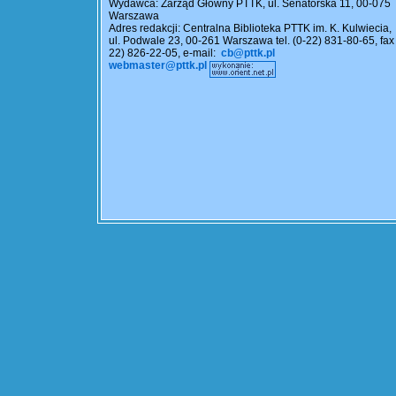
Wydawca: Zarząd Główny PTTK, ul. Senatorska 11, 00-075
Warszawa
Adres redakcji: Centralna Biblioteka PTTK im. K. Kulwiecia,
ul. Podwale 23, 00-261 Warszawa tel. (0-22) 831-80-65, fax 
22) 826-22-05, e-mail:
cb@pttk.pl
webmaster@pttk.pl