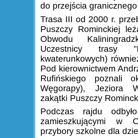
do przejścia granicznego
Trasa III od 2000 r. prz
Puszczy Rominckiej leż
Obwodu Kaliningradzk
Uczestnicy trasy "
kwaterunkowych) również
Pod kierownictwem Andr
Rufińskiego poznali ok
Węgorapy), Jeziora W
zakątki Puszczy Romincki
Podczas rajdu odbył
zamieszkującymi w O
przybory szkolne dla dzie