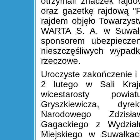
otrzymali znaczek rajd
oraz gazetkę rajdową "
rajdem objęło Towarzys
WARTA S. A. w Suwałka
sponsorem ubezpieczen
nieszczęśliwych wypad
rzeczowe.
Uroczyste zakończenie i
2 lutego w Sali Kra
wicestarosty powi
Gryszkiewicza, dyr
Narodowego Zdzisła
Gagackiego z Wydziału
Miejskiego w Suwałkach