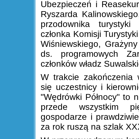
Ubezpieczeń i Reaseku
Ryszarda Kalinowskieg
przodownika turystyki 
członka Komisji Turystyk
Wiśniewskiego, Grażyny O
ds. programowych Z
członków władz Suwalsk
W trakcie zakończenia w
się uczestnicy i kierowni
"Wędrówki Północy" to ni
przede wszystkim pi
gospodarze i prawdziwie
za rok ruszą na szlak X