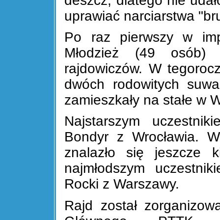
deszcz, dlatego nie udało
uprawiać narciarstwa "b
Po raz pierwszy w imp
Młodzież (49 osób) 
rajdowiczów. W tegorocz
dwóch rodowitych suwal
zamieszkały na stałe w 
Najstarszym uczestniki
Bondyr z Wrocławia. W
znalazło się jeszcze k
najmłodszym uczestniki
Rocki z Warszawy.
Rajd został zorganizow