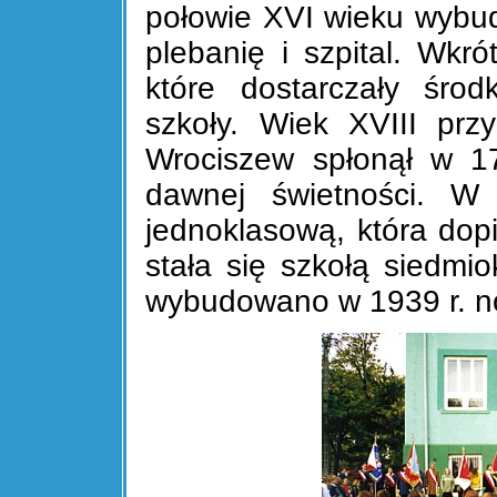
połowie XVI wieku wybu
plebanię i szpital. Wkr
które dostarczały środ
szkoły. Wiek XVIII przy
Wrociszew spłonął w 17
dawnej świetności. W
jednoklasową, która do
stała się szkołą siedmio
wybudowano w 1939 r. n