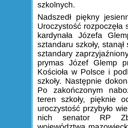
szkolnych.
Nadszedł piękny jesien
Uroczystość rozpoczęła 
kardynała Józefa Gle
sztandaru szkoły, stanął
sztandary zaprzyjaźniony
prymas Józef Glemp prz
Kościoła w Polsce i podk
szkoły. Następnie dokon
Po zakończonym naboż
teren szkoły, pięknie 
uroczystość przybyło wi
nich senator RP Zb
województwa mazowiecki