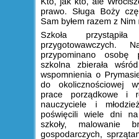
Kto, jak kto, ale Wroci
prawo. Sługa Boży czę
Sam byłem razem z Nim n
Szkoła przystąpił
przygotowawczych. 
przypominano osobę p
szkolna zbierała wśród
wspomnienia o Prymasie 
do okolicznościowej w
prace porządkowe i r
nauczyciele i młodzi
poświęcili wiele dni n
szkoły, malowanie b
gospodarczych, sprząta