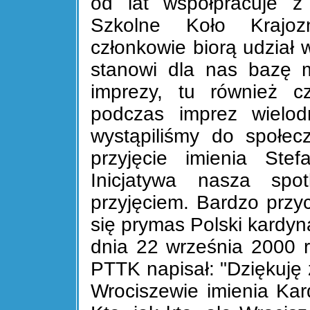
od lat współpracuje z
Szkolne Koło Krajoz
członkowie biorą udział w
stanowi dla nas bazę m
imprezy, tu również c
podczas imprez wielo
wystąpiliśmy do społec
przyjęcie imienia Ste
Inicjatywa nasza spo
przyjęciem. Bardzo przyc
się prymas Polski kardyn
dnia 22 września 2000 
PTTK napisał: "Dziękuję 
Wrociszewie imienia Ka