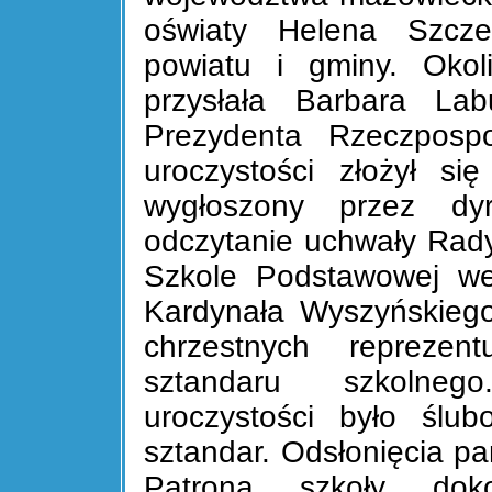
oświaty Helena Szcz
powiatu i gminy. Okoli
przysłała Barbara Lab
Prezydenta Rzeczpospo
uroczystości złożył się
wygłoszony przez dyr
odczytanie uchwały Rady
Szkole Podstawowej we
Kardynała Wyszyńskiego
chrzestnych reprezent
sztandaru szkolne
uroczystości było ślu
sztandar. Odsłonięcia pa
Patrona szkoły doko