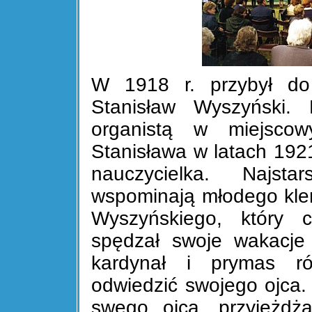
W 1918 r. przybył do
Stanisław Wyszyński. 
organistą w miejsco
Stanisława w latach 192
nauczycielka. Najst
wspominają młodego kler
Wyszyńskiego, który c
spędzał swoje wakacje 
kardynał i prymas r
odwiedzić swojego ojca. 
swego ojca, przyjeżdża