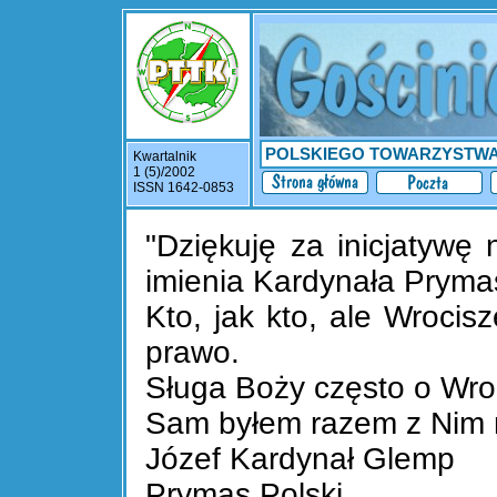
POLSKIEGO TOWARZYSTW
Kwartalnik
1 (5)/2002
ISSN 1642-0853
"Dziękuję za inicjatywę
imienia Kardynała Prym
Kto, jak kto, ale Wroci
prawo.
Sługa Boży często o Wro
Sam byłem razem z Nim n
Józef Kardynał Glemp
Prymas Polski