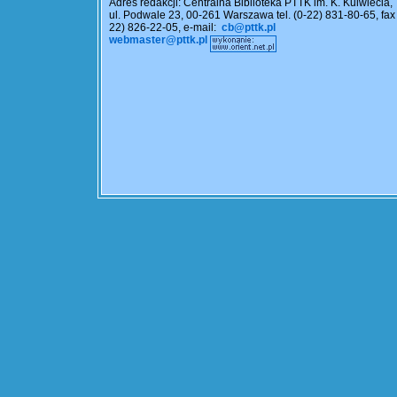
Adres redakcji: Centralna Biblioteka PTTK im. K. Kulwiecia,
ul. Podwale 23, 00-261 Warszawa tel. (0-22) 831-80-65, fax 
22) 826-22-05, e-mail:
cb@pttk.pl
webmaster@pttk.pl