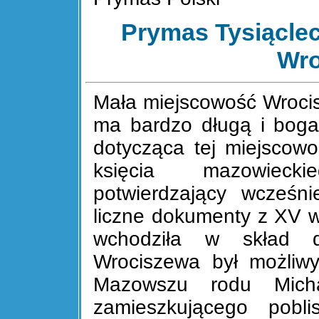
Prymas Tysiąclec
Wro
Mała miejscowość Wrocis
ma bardzo długą i boga
dotycząca tej miejscow
księcia mazowiecki
potwierdzający wcześni
liczne dokumenty z XV wi
wchodziła w skład di
Wrociszewa był możliwy
Mazowszu rodu Micha
zamieszkującego pobl