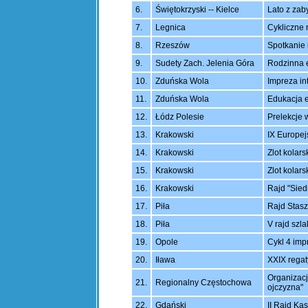
6.
Świętokrzyski -- Kielce
Lato z zab
7.
Legnica
Cykliczne 
8.
Rzeszów
Spotkanie 
9.
Sudety Zach. Jelenia Góra
Rodzinna 
10.
Zduńska Wola
Impreza in
11.
Zduńska Wola
Edukacja e
12.
Łódz Polesie
Prelekcje w
13.
Krakowski
IX Europej
14.
Krakowski
Zlot kolar
15.
Krakowski
Zlot kolar
16.
Krakowski
Rajd "Sied
17.
Piła
Rajd Stasz
18.
Piła
V rajd szl
19.
Opole
Cykl 4 impr
20.
Iława
XXIX regat
Organizac
21.
Regionalny Częstochowa
ojczyzna"
22.
Gdański
II Rajd K