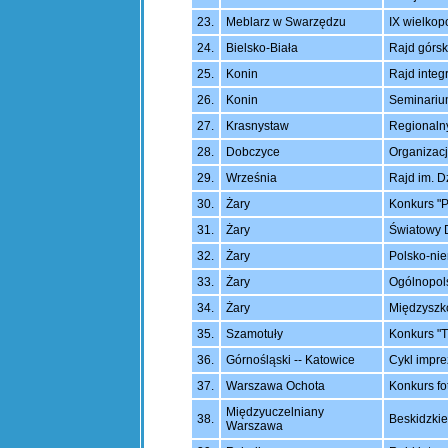
23.
Meblarz w Swarzędzu
IX wielkop
24.
Bielsko-Biała
Rajd górs
25.
Konin
Rajd integ
26.
Konin
Seminarium
27.
Krasnystaw
Regionaln
28.
Dobczyce
Organizacj
29.
Września
Rajd im. D
30.
Żary
Konkurs "P
31.
Żary
Światowy D
32.
Żary
Polsko-nie
33.
Żary
Ogólnopols
34.
Żary
Międzyszko
35.
Szamotuły
Konkurs "T
36.
Górnośląski -- Katowice
Cykl impre
37.
Warszawa Ochota
Konkurs fo
Międzyuczelniany
38.
Beskidzkie
Warszawa