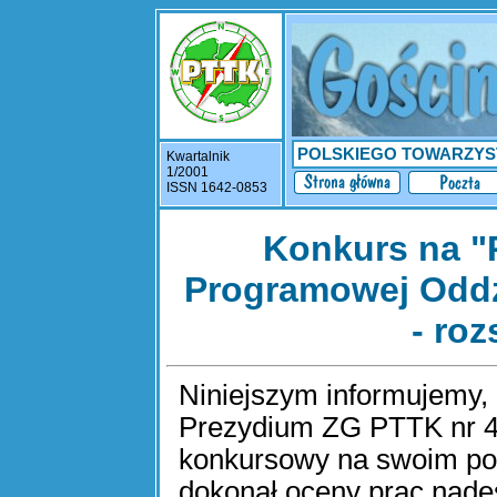
POLSKIEGO TOWARZY
Kwartalnik
1/2001
ISSN 1642-0853
Konkurs na "P
Programowej Oddz
- roz
Niniejszym informujemy,
Prezydium ZG PTTK nr 4
konkursowy na swoim pos
dokonał oceny prac nade