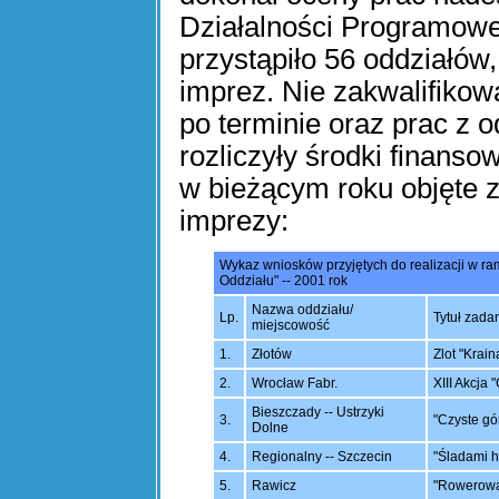
Działalności Programowe
przystąpiło 56 oddziałów,
imprez. Nie zakwalifiko
po terminie oraz prac z 
rozliczyły środki finans
w bieżącym roku objęte z
imprezy:
Wykaz wniosków przyjętych do realizacji w r
Oddziału" -- 2001 rok
Nazwa oddziału/
Lp.
Tytuł zada
miejscowość
1.
Złotów
Zlot "Krai
2.
Wrocław Fabr.
XIII Akcja
Bieszczady -- Ustrzyki
3.
"Czyste gó
Dolne
4.
Regionalny -- Szczecin
"Śladami h
5.
Rawicz
"Rowerowa