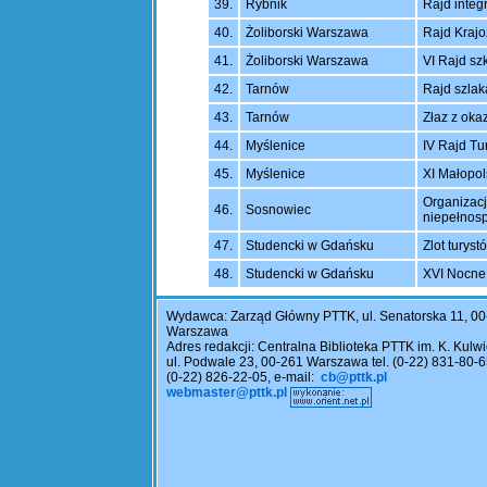
39.
Rybnik
Rajd integ
40.
Żoliborski Warszawa
Rajd Kraj
41.
Żoliborski Warszawa
VI Rajd sz
42.
Tarnów
Rajd szla
43.
Tarnów
Złaz z oka
44.
Myślenice
IV Rajd Tu
45.
Myślenice
XI Małopol
Organizacj
46.
Sosnowiec
niepełnos
47.
Studencki w Gdańsku
Zlot turys
48.
Studencki w Gdańsku
XVI Nocne 
Wydawca: Zarząd Główny PTTK, ul. Senatorska 11, 0
Warszawa
Adres redakcji: Centralna Biblioteka PTTK im. K. Kulwi
ul. Podwale 23, 00-261 Warszawa tel. (0-22) 831-80-6
(0-22) 826-22-05, e-mail:
cb@pttk.pl
webmaster@pttk.pl